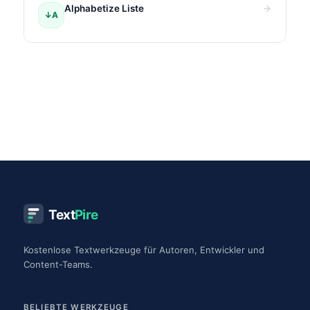
Alphabetize Liste
↓A
Text
Pire
Kostenlose Textwerkzeuge für Autoren, Entwickler und
Content-Teams.
BELIEBTE WERKZEUGE