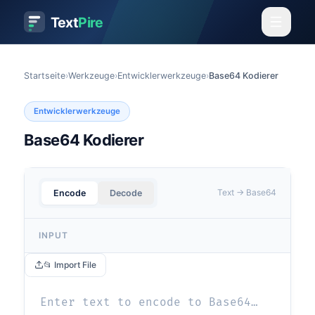
Text
Pire
Startseite
›
Werkzeuge
›
Entwicklerwerkzeuge
›
Base64 Kodierer
Entwicklerwerkzeuge
Base64 Kodierer
Text → Base64
Encode
Decode
INPUT
📂 Import File