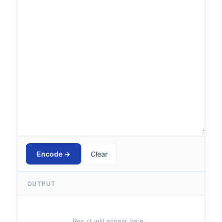
Encode →
Clear
OUTPUT
Result will appear here…