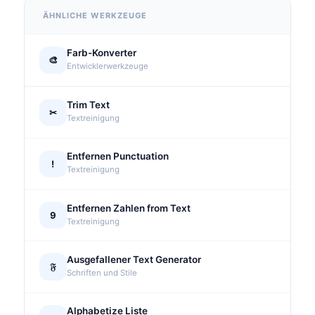
ÄHNLICHE WERKZEUGE
Farb-Konverter
🎨
Entwicklerwerkzeuge
Trim Text
✂
Textreinigung
Entfernen Punctuation
!
Textreinigung
Entfernen Zahlen from Text
9
Textreinigung
Ausgefallener Text Generator
𝔉
Schriften und Stile
Alphabetize Liste