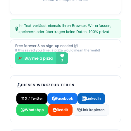
Ihr Text verlässt niemals Ihren Browser. Wir erfassen,
🔒
speichern oder übertragen keine Daten. 100% privat.
Free forever & no sign-up needed 🙌
If this saved you time, a pizza would mean the world!
DIESES WERKZEUG TEILEN
X / Twitter
Facebook
LinkedIn
WhatsApp
Reddit
Link kopieren