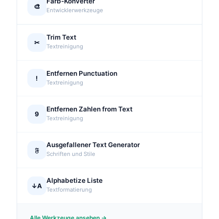
Farb-Konverter
🎨
Entwicklerwerkzeuge
Trim Text
✂
Textreinigung
Entfernen Punctuation
!
Textreinigung
Entfernen Zahlen from Text
9
Textreinigung
Ausgefallener Text Generator
𝔉
Schriften und Stile
Alphabetize Liste
↓A
Textformatierung
Alle Werkzeuge ansehen →