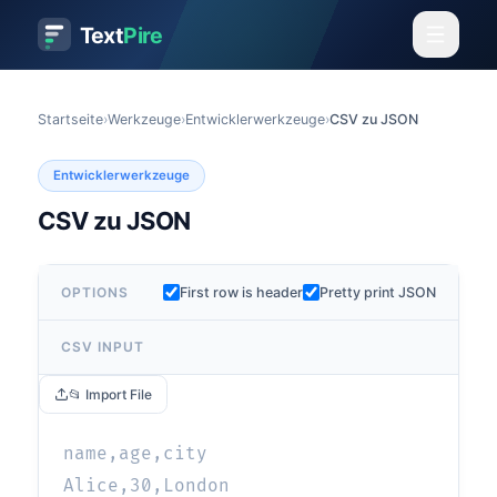
Text
Pire
Startseite
›
Werkzeuge
›
Entwicklerwerkzeuge
›
CSV zu JSON
Entwicklerwerkzeuge
CSV zu JSON
OPTIONS
First row is header
Pretty print JSON
CSV INPUT
📂 Import File