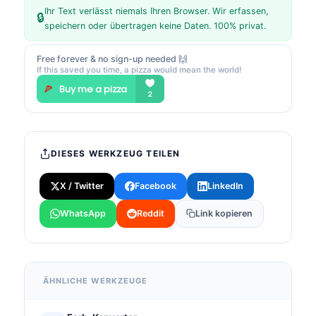
Ihr Text verlässt niemals Ihren Browser. Wir erfassen,
🔒
speichern oder übertragen keine Daten. 100% privat.
Free forever & no sign-up needed 🙌
If this saved you time, a pizza would mean the world!
DIESES WERKZEUG TEILEN
X / Twitter
Facebook
LinkedIn
WhatsApp
Reddit
Link kopieren
ÄHNLICHE WERKZEUGE