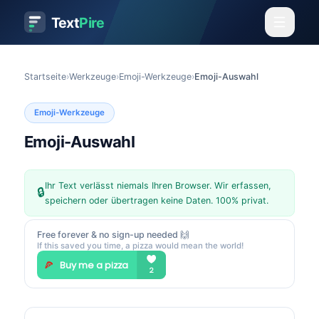
Text
Pire
Startseite
›
Werkzeuge
›
Emoji-Werkzeuge
›
Emoji-Auswahl
Emoji-Werkzeuge
Emoji-Auswahl
Ihr Text verlässt niemals Ihren Browser. Wir erfassen,
🔒
speichern oder übertragen keine Daten. 100% privat.
Free forever & no sign-up needed 🙌
If this saved you time, a pizza would mean the world!