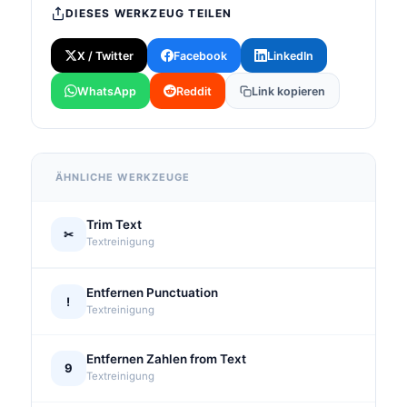
DIESES WERKZEUG TEILEN
X / Twitter
Facebook
LinkedIn
WhatsApp
Reddit
Link kopieren
ÄHNLICHE WERKZEUGE
Trim Text
✂
Textreinigung
Entfernen Punctuation
!
Textreinigung
Entfernen Zahlen from Text
9
Textreinigung