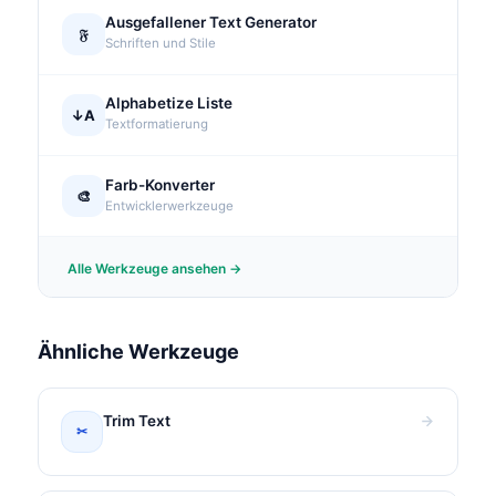
Ausgefallener Text Generator
𝔉
Schriften und Stile
Alphabetize Liste
↓A
Textformatierung
Farb-Konverter
🎨
Entwicklerwerkzeuge
Alle Werkzeuge ansehen →
Ähnliche Werkzeuge
Trim Text
✂