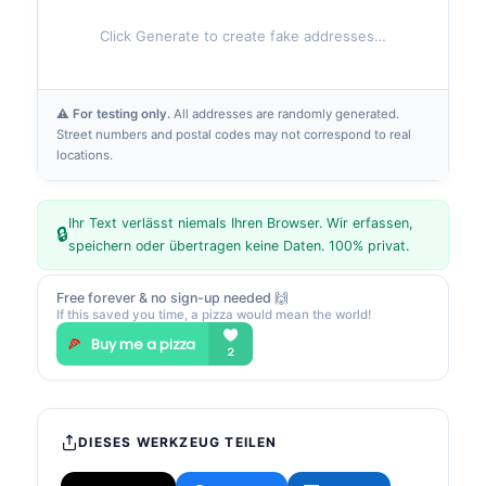
Click Generate to create fake addresses…
⚠ For testing only.
All addresses are randomly generated.
Street numbers and postal codes may not correspond to real
locations.
Ihr Text verlässt niemals Ihren Browser. Wir erfassen,
🔒
speichern oder übertragen keine Daten. 100% privat.
Free forever & no sign-up needed 🙌
If this saved you time, a pizza would mean the world!
DIESES WERKZEUG TEILEN