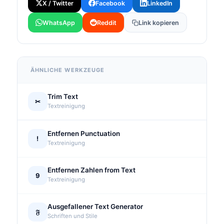
X / Twitter
Facebook
LinkedIn
WhatsApp
Reddit
Link kopieren
ÄHNLICHE WERKZEUGE
Trim Text
✂
Textreinigung
Entfernen Punctuation
!
Textreinigung
Entfernen Zahlen from Text
9
Textreinigung
Ausgefallener Text Generator
𝔉
Schriften und Stile