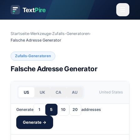
Text
Pire
Startseite
›
Werkzeuge
›
Zufalls-Generatoren
›
Falsche Adresse Generator
Zufalls-Generatoren
Falsche Adresse Generator
United States
US
UK
CA
AU
Generate
1
5
10
20
addresses
Generate →