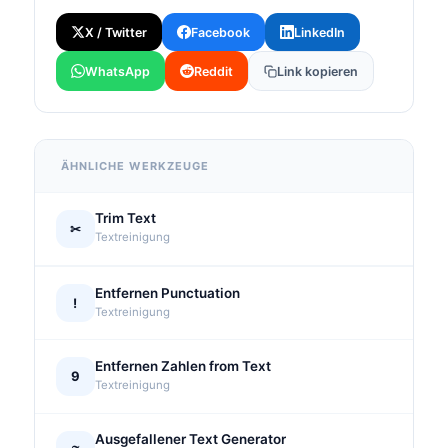
X / Twitter
Facebook
LinkedIn
WhatsApp
Reddit
Link kopieren
ÄHNLICHE WERKZEUGE
Trim Text
✂
Textreinigung
Entfernen Punctuation
!
Textreinigung
Entfernen Zahlen from Text
9
Textreinigung
Ausgefallener Text Generator