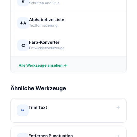
𝔉
Schriften und Stile
Alphabetize Liste
↓A
Textformatierung
Farb-Konverter
🎨
Entwicklerwerkzeuge
Alle Werkzeuge ansehen →
Ähnliche Werkzeuge
Trim Text
✂
Entfernen Punctuation