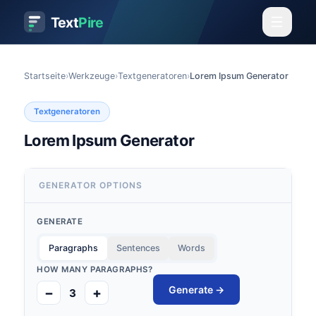
Text
Pire
Startseite
›
Werkzeuge
›
Textgeneratoren
›
Lorem Ipsum Generator
Textgeneratoren
Lorem Ipsum Generator
GENERATOR OPTIONS
GENERATE
Paragraphs
Sentences
Words
HOW MANY
PARAGRAPHS
?
Generate →
−
+
3