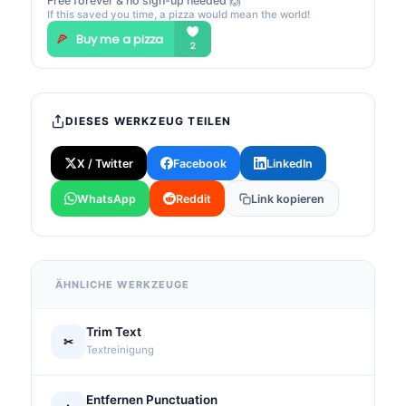
Free forever & no sign-up needed 🙌
If this saved you time, a pizza would mean the world!
DIESES WERKZEUG TEILEN
X / Twitter
Facebook
LinkedIn
WhatsApp
Reddit
Link kopieren
ÄHNLICHE WERKZEUGE
Trim Text
✂
Textreinigung
Entfernen Punctuation