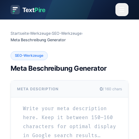
Text
Pire
Startseite
›
Werkzeuge
›
SEO-Werkzeuge
›
Meta Beschreibung Generator
SEO-Werkzeuge
Meta Beschreibung Generator
0
META DESCRIPTION
/
160
chars