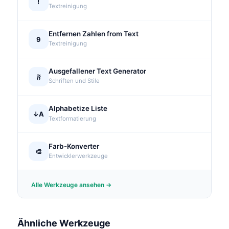
!
Textreinigung
Entfernen Zahlen from Text
9
Textreinigung
Ausgefallener Text Generator
𝔉
Schriften und Stile
Alphabetize Liste
↓A
Textformatierung
Farb-Konverter
🎨
Entwicklerwerkzeuge
Alle Werkzeuge ansehen →
Ähnliche Werkzeuge