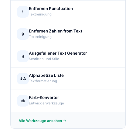
Entfernen Punctuation
!
Textreinigung
Entfernen Zahlen from Text
9
Textreinigung
Ausgefallener Text Generator
𝔉
Schriften und Stile
Alphabetize Liste
↓A
Textformatierung
Farb-Konverter
🎨
Entwicklerwerkzeuge
Alle Werkzeuge ansehen →