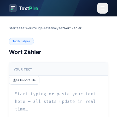
Text
Pire
Startseite
›
Werkzeuge
›
Textanalyse
›
Wort Zähler
Textanalyse
Wort Zähler
YOUR TEXT
📂 Import File