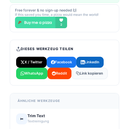
Free forever & no sign-up needed 🙌
If this saved you time, a pizza would mean the world!
DIESES WERKZEUG TEILEN
X / Twitter
Facebook
LinkedIn
WhatsApp
Reddit
Link kopieren
ÄHNLICHE WERKZEUGE
Trim Text
✂
Textreinigung