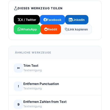
DIESES WERKZEUG TEILEN
X / Twitter
Facebook
LinkedIn
WhatsApp
Reddit
Link kopieren
ÄHNLICHE WERKZEUGE
Trim Text
✂
Textreinigung
Entfernen Punctuation
!
Textreinigung
Entfernen Zahlen from Text
9
Textreinigung