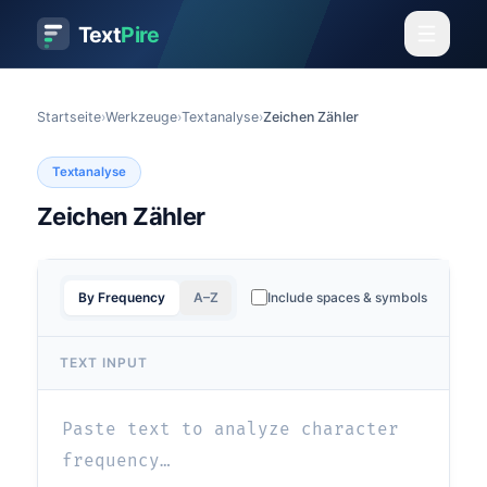
Text
Pire
Startseite
›
Werkzeuge
›
Textanalyse
›
Zeichen Zähler
Textanalyse
Zeichen Zähler
By Frequency
A–Z
Include spaces & symbols
TEXT INPUT