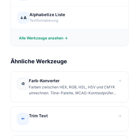
Alphabetize Liste
↓A
Textformatierung
Alle Werkzeuge ansehen →
Ähnliche Werkzeuge
Farb-Konverter
🎨
Farben zwischen HEX, RGB, HSL, HSV und CMYK
umrechnen. Töne-Palette, WCAG-Kontrastprüfer
und CSS-Werte zum Kopieren.
Trim Text
✂