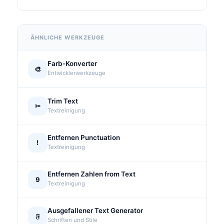
ÄHNLICHE WERKZEUGE
Farb-Konverter
🎨
Entwicklerwerkzeuge
Trim Text
✂
Textreinigung
Entfernen Punctuation
!
Textreinigung
Entfernen Zahlen from Text
9
Textreinigung
Ausgefallener Text Generator
𝔉
Schriften und Stile