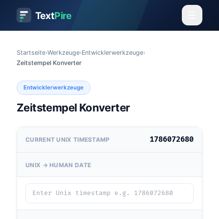
Text
Pire
Startseite
›
Werkzeuge
›
Entwicklerwerkzeuge
›
Zeitstempel Konverter
Entwicklerwerkzeuge
Zeitstempel Konverter
1786072680
CURRENT UNIX TIMESTAMP
UNIX → HUMAN DATE