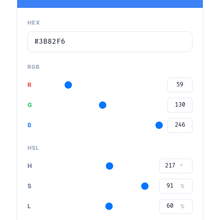
HEX
RGB
R
G
B
HSL
H
°
S
%
L
%