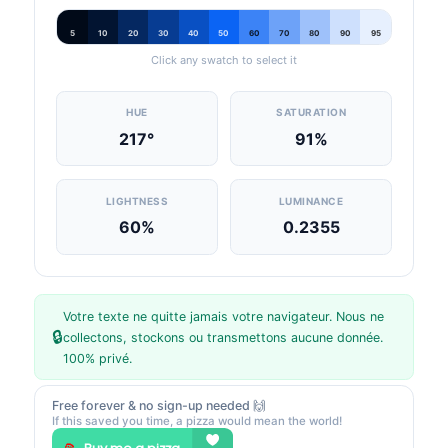
5
10
20
30
40
50
60
70
80
90
95
Click any swatch to select it
HUE
SATURATION
217°
91%
LIGHTNESS
LUMINANCE
60%
0.2355
Votre texte ne quitte jamais votre navigateur. Nous ne
🔒
collectons, stockons ou transmettons aucune donnée.
100% privé.
Free forever & no sign-up needed 🙌
If this saved you time, a pizza would mean the world!