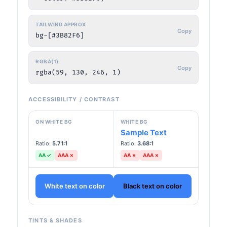
TAILWIND APPROX
Copy
bg-[#3B82F6]
RGBA(1)
Copy
rgba(59, 130, 246, 1)
ACCESSIBILITY / CONTRAST
ON WHITE BG
WHITE BG
Sample Text
Sample Text
Ratio:
5.71
:1
Ratio:
3.68
:1
AA
✓
AAA
✗
AA
✗
AAA
✗
White text on color
Black text on color
TINTS & SHADES