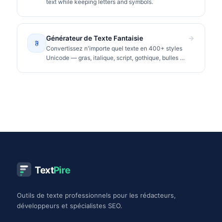
text while keeping letters and symbols.
Générateur de Texte Fantaisie
𝔉
Convertissez n'importe quel texte en 400+ styles
Unicode — gras, italique, script, gothique, bulles et
plus. Copiez et collez sur Instagram, TikTok,
Discord.
Text
Pire
Outils de texte professionnels pour les rédacteurs,
développeurs et spécialistes SEO.