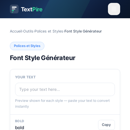
Text
Pire
Accueil
›
Outils
›
Polices et Styles
›
Font Style Générateur
Polices et Styles
Font Style Générateur
YOUR TEXT
Preview shown for each style — paste your text to convert
instantly
BOLD
Copy
bold