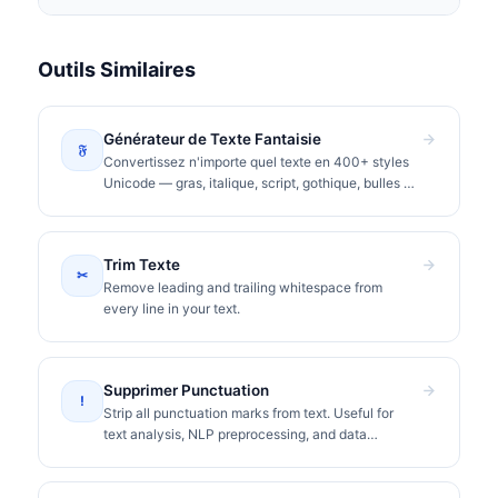
Outils Similaires
Générateur de Texte Fantaisie
𝔉
Convertissez n'importe quel texte en 400+ styles
Unicode — gras, italique, script, gothique, bulles et
plus. Copiez et collez sur Instagram, TikTok,
Discord.
Trim Texte
✂
Remove leading and trailing whitespace from
every line in your text.
Supprimer Punctuation
!
Strip all punctuation marks from text. Useful for
text analysis, NLP preprocessing, and data
cleaning.