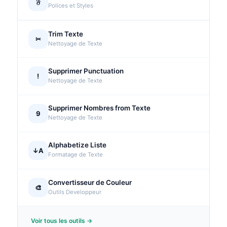
𝔉
Polices et Styles
Trim Texte
✂
Nettoyage de Texte
Supprimer Punctuation
!
Nettoyage de Texte
Supprimer Nombres from Texte
9
Nettoyage de Texte
Alphabetize Liste
↓A
Formatage de Texte
Convertisseur de Couleur
🎨
Outils Developpeur
Voir tous les outils →