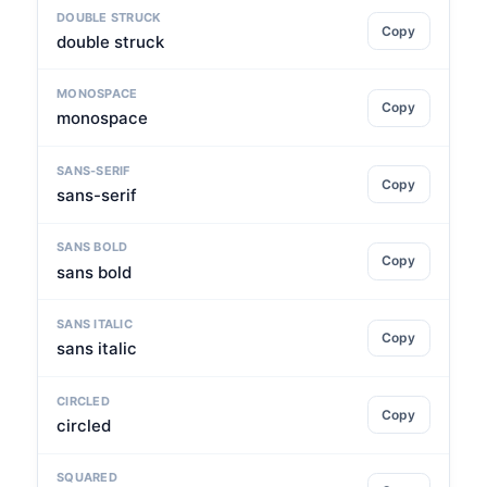
DOUBLE STRUCK
Copy
double struck
MONOSPACE
Copy
monospace
SANS-SERIF
Copy
sans-serif
SANS BOLD
Copy
sans bold
SANS ITALIC
Copy
sans italic
CIRCLED
Copy
circled
SQUARED