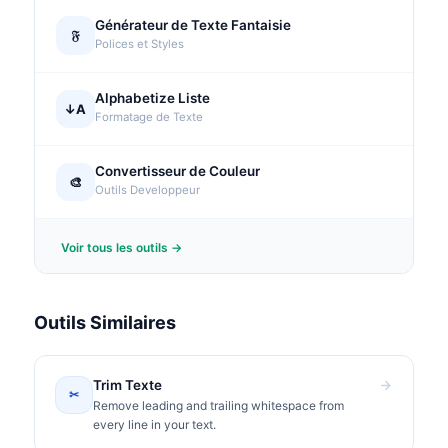
Générateur de Texte Fantaisie
𝔉
Polices et Styles
Alphabetize Liste
↓A
Formatage de Texte
Convertisseur de Couleur
🎨
Outils Developpeur
Voir tous les outils →
Outils Similaires
Trim Texte
✂
Remove leading and trailing whitespace from
every line in your text.