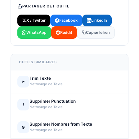
PARTAGER CET OUTIL
X / Twitter
Facebook
LinkedIn
WhatsApp
Reddit
Copier le lien
OUTILS SIMILAIRES
Trim Texte
✂
Nettoyage de Texte
Supprimer Punctuation
!
Nettoyage de Texte
Supprimer Nombres from Texte
9
Nettoyage de Texte