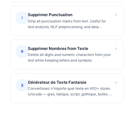
Supprimer Punctuation
!
Strip all punctuation marks from text. Useful for
text analysis, NLP preprocessing, and data
cleaning.
Supprimer Nombres from Texte
9
Delete all digits and numeric characters from your
text while keeping letters and symbols.
Générateur de Texte Fantaisie
𝔉
Convertissez n'importe quel texte en 400+ styles
Unicode — gras, italique, script, gothique, bulles et
plus. Copiez et collez sur Instagram, TikTok,
Discord.