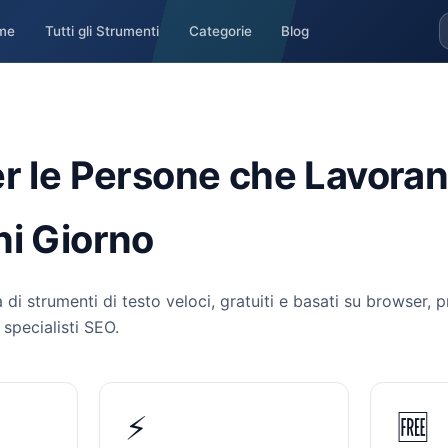
me
Tutti gli Strumenti
Categorie
Blog
r le Persone che Lavorano
ni Giorno
 di strumenti di testo veloci, gratuiti e basati su browser, p
e specialisti SEO.
⚡
🆓