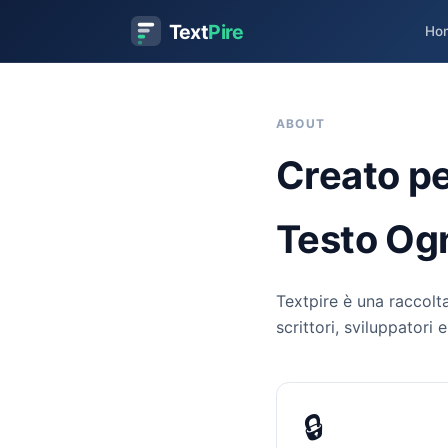
Text
Pire
Ho
ABOUT
Creato pe
Testo Og
Textpire è una raccolta
scrittori, sviluppatori 
🔒