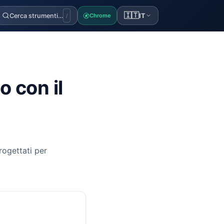
🇮🇹
Cerca strumenti…
IT
Chrome
/
 con il
rogettati per