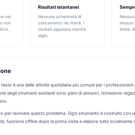
Risultati Istantanei
Sempre
na nel
Nessuna schermata di
Nessuna
to non
caricamento né ritardi. I
nessun
itivo.
risultati appaiono mentre
limite. 
digiti.
ione
testo è una delle attività quotidiane più comuni per i professionist
te degli strumenti esistenti sono pieni di annunci, richiedono regist
rni.
ato per risolvere questo problema. Ogni strumento è costruito con u
e, funziona offline dopo la prima visita e elabora tutto localmente 