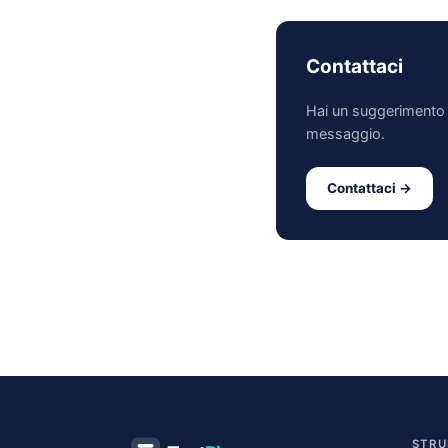
Contattaci
Hai un suggerimento 
messaggio.
Contattaci →
STRU