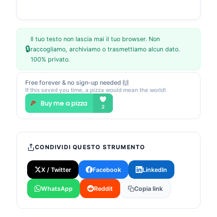
Il tuo testo non lascia mai il tuo browser. Non
🔒
raccogliamo, archiviamo o trasmettiamo alcun dato.
100% privato.
Free forever & no sign-up needed 🙌
If this saved you time, a pizza would mean the world!
CONDIVIDI QUESTO STRUMENTO
X / Twitter
Facebook
LinkedIn
WhatsApp
Reddit
Copia link