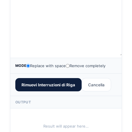
MODE
Replace with space
Remove completely
Rimuovi Interruzioni di Riga
Cancella
OUTPUT
Result will appear here…