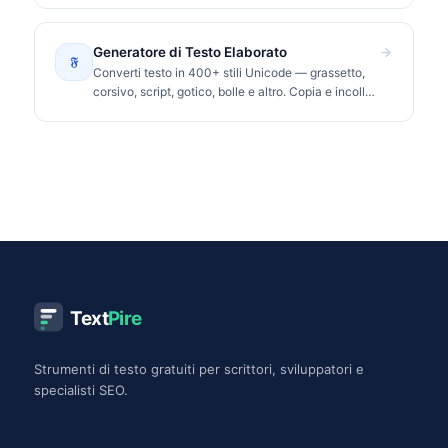
Generatore di Testo Elaborato
𝔉
Converti testo in 400+ stili Unicode — grassetto,
corsivo, script, gotico, bolle e altro. Copia e incolla
su Instagram, TikTok, Discord.
Text
Pire
Strumenti di testo gratuiti per scrittori, sviluppatori e
specialisti SEO.