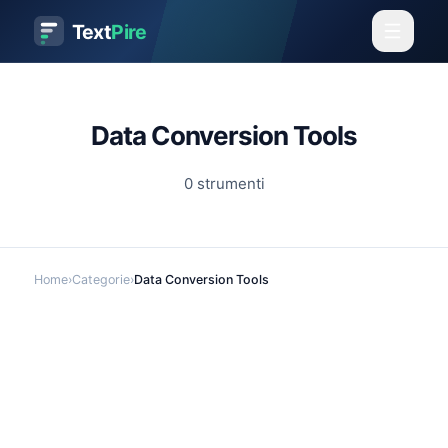
Text
Pire
Data Conversion Tools
0
strumenti
Home
›
Categorie
›
Data Conversion Tools