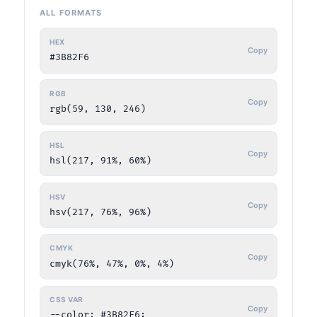
ALL FORMATS
HEX
Copy
#3B82F6
RGB
Copy
rgb(59, 130, 246)
HSL
Copy
hsl(217, 91%, 60%)
HSV
Copy
hsv(217, 76%, 96%)
CMYK
Copy
cmyk(76%, 47%, 0%, 4%)
CSS VAR
Copy
--color: #3B82F6;