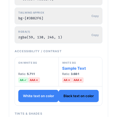
TAILWIND APPROX
Copy
bg-[#3B82F6]
RGBA(1)
Copy
rgba(59, 130, 246, 1)
ACCESSIBILITY / CONTRAST
ON WHITE BG
WHITE BG
Sample Text
Sample Text
Ratio:
5.71
:1
Ratio:
3.68
:1
AA
✓
AAA
✗
AA
✗
AAA
✗
White text on color
Black text on color
TINTS & SHADES