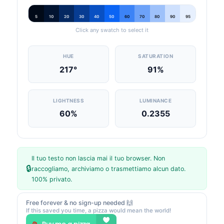
5
10
20
30
40
50
60
70
80
90
95
Click any swatch to select it
HUE
SATURATION
217°
91%
LIGHTNESS
LUMINANCE
60%
0.2355
Il tuo testo non lascia mai il tuo browser. Non
🔒
raccogliamo, archiviamo o trasmettiamo alcun dato.
100% privato.
Free forever & no sign-up needed 🙌
If this saved you time, a pizza would mean the world!