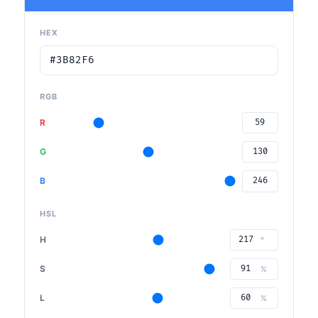
HEX
RGB
R
G
B
HSL
H
°
S
%
L
%