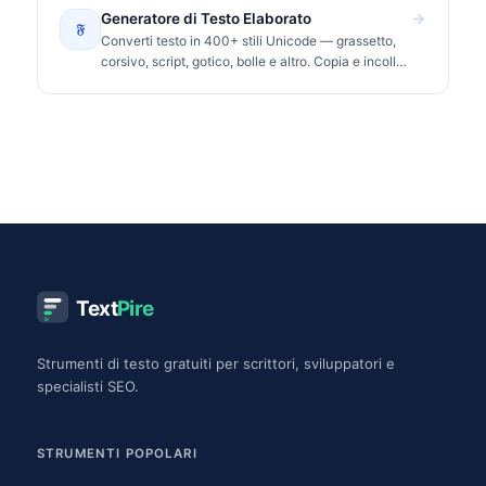
Generatore di Testo Elaborato
𝔉
Converti testo in 400+ stili Unicode — grassetto,
corsivo, script, gotico, bolle e altro. Copia e incolla
su Instagram, TikTok, Discord.
Text
Pire
Strumenti di testo gratuiti per scrittori, sviluppatori e
specialisti SEO.
STRUMENTI POPOLARI