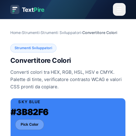
Text
Pire
Home
›
Strumenti
›
Strumenti Sviluppatori
›
Convertitore Colori
Strumenti Sviluppatori
Convertitore Colori
Converti colori tra HEX, RGB, HSL, HSV e CMYK.
Palette di tinte, verificatore contrasto WCAG e valori
CSS pronti da copiare.
SKY BLUE
#3B82F6
Pick Color