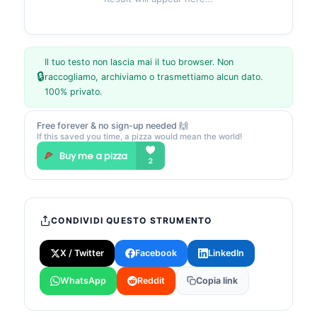
Il tuo testo non lascia mai il tuo browser. Non
🔒
raccogliamo, archiviamo o trasmettiamo alcun dato.
100% privato.
Free forever & no sign-up needed 🙌
If this saved you time, a pizza would mean the world!
CONDIVIDI QUESTO STRUMENTO
X / Twitter
Facebook
LinkedIn
WhatsApp
Reddit
Copia link