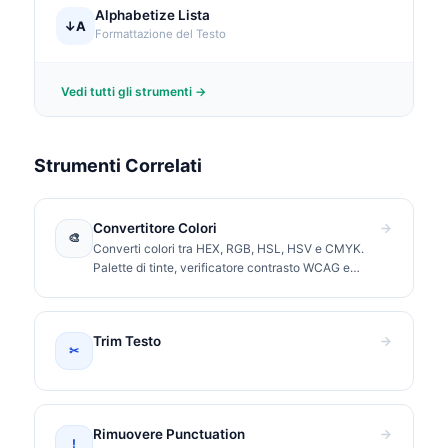
Alphabetize Lista
↓A
Formattazione del Testo
Vedi tutti gli strumenti →
Strumenti Correlati
Convertitore Colori
🎨
Converti colori tra HEX, RGB, HSL, HSV e CMYK.
Palette di tinte, verificatore contrasto WCAG e
valori CSS pronti da copiare.
Trim Testo
✂
Rimuovere Punctuation
!