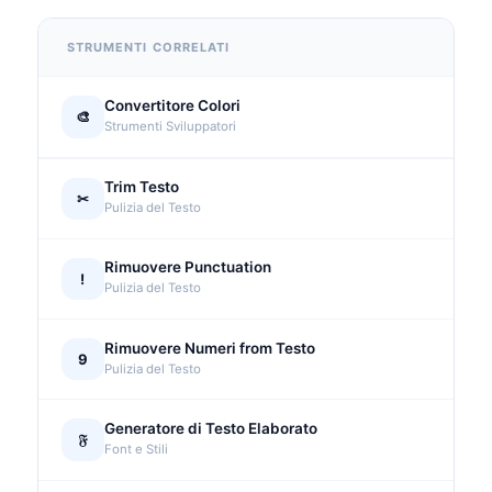
STRUMENTI CORRELATI
Convertitore Colori
🎨
Strumenti Sviluppatori
Trim Testo
✂
Pulizia del Testo
Rimuovere Punctuation
!
Pulizia del Testo
Rimuovere Numeri from Testo
9
Pulizia del Testo
Generatore di Testo Elaborato
𝔉
Font e Stili