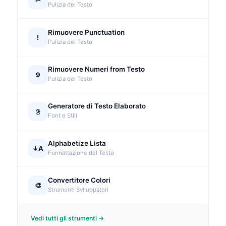
✂
Pulizia del Testo
Rimuovere Punctuation
!
Pulizia del Testo
Rimuovere Numeri from Testo
9
Pulizia del Testo
Generatore di Testo Elaborato
𝔉
Font e Stili
Alphabetize Lista
↓A
Formattazione del Testo
Convertitore Colori
🎨
Strumenti Sviluppatori
Vedi tutti gli strumenti →