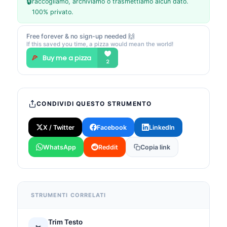
🔒
raccogliamo, archiviamo o trasmettiamo alcun dato.
100% privato.
Free forever & no sign-up needed 🙌
If this saved you time, a pizza would mean the world!
CONDIVIDI QUESTO STRUMENTO
X / Twitter
Facebook
LinkedIn
WhatsApp
Reddit
Copia link
STRUMENTI CORRELATI
Trim Testo