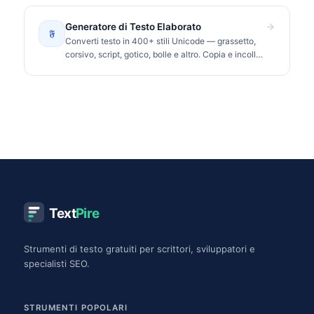
Generatore di Testo Elaborato
𝔉
Converti testo in 400+ stili Unicode — grassetto,
corsivo, script, gotico, bolle e altro. Copia e incolla
su Instagram, TikTok, Discord.
Text
Pire
Strumenti di testo gratuiti per scrittori, sviluppatori e
specialisti SEO.
STRUMENTI POPOLARI