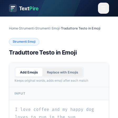
Text
Pire
Home
›
Strumenti
›
Strumenti Emoji
›
Traduttore Testo in Emoji
Strumenti Emoji
Traduttore Testo in Emoji
Add Emojis
Replace with Emojis
Keeps original words, adds emoji after each match
INPUT