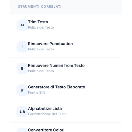
STRUMENTI CORRELATI
Trim Testo
✂
Pulizia del Testo
Rimuovere Punctuation
!
Pulizia del Testo
Rimuovere Numeri from Testo
9
Pulizia del Testo
Generatore di Testo Elaborato
𝔉
Font e Stili
Alphabetize Lista
↓A
Formattazione del Testo
Convertitore Colori