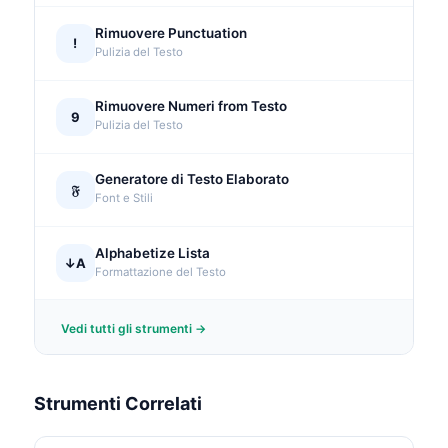
Rimuovere Punctuation
!
Pulizia del Testo
Rimuovere Numeri from Testo
9
Pulizia del Testo
Generatore di Testo Elaborato
𝔉
Font e Stili
Alphabetize Lista
↓A
Formattazione del Testo
Vedi tutti gli strumenti →
Strumenti Correlati