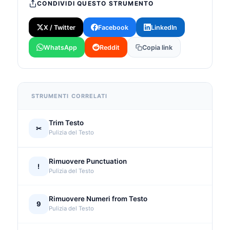
CONDIVIDI QUESTO STRUMENTO
X / Twitter
Facebook
LinkedIn
WhatsApp
Reddit
Copia link
STRUMENTI CORRELATI
Trim Testo
✂
Pulizia del Testo
Rimuovere Punctuation
!
Pulizia del Testo
Rimuovere Numeri from Testo
9
Pulizia del Testo