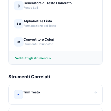
Generatore di Testo Elaborato
𝔉
Font e Stili
Alphabetize Lista
↓A
Formattazione del Testo
Convertitore Colori
🎨
Strumenti Sviluppatori
Vedi tutti gli strumenti →
Strumenti Correlati
Trim Testo
✂