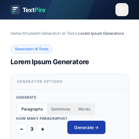
Text
Pire
Home
›
Strumenti
›
Generatori di Testo
›
Lorem Ipsum Generatore
Generatori di Testo
Lorem Ipsum Generatore
GENERATOR OPTIONS
GENERATE
Paragraphs
Sentences
Words
HOW MANY
PARAGRAPHS
?
Generate →
−
+
3