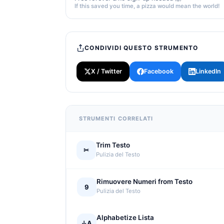
If this saved you time, a pizza would mean the world!
CONDIVIDI QUESTO STRUMENTO
X / Twitter
Facebook
LinkedIn
STRUMENTI CORRELATI
Trim Testo
✂
Pulizia del Testo
Rimuovere Numeri from Testo
9
Pulizia del Testo
Alphabetize Lista
↓A