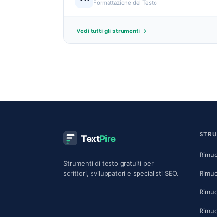
Formattazione del Testo
Vedi tutti gli strumenti →
STRU
Text
Pire
Rimuo
Strumenti di testo gratuiti per
Rimuo
scrittori, sviluppatori e specialisti SEO.
Rimuo
Rimuo