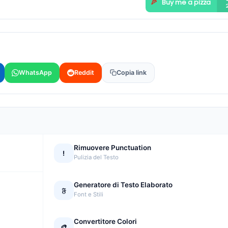
WhatsApp
Reddit
Copia link
Rimuovere Punctuation
!
Pulizia del Testo
Generatore di Testo Elaborato
𝔉
Font e Stili
Convertitore Colori
🎨