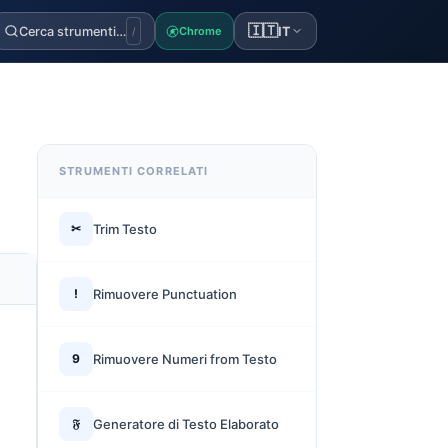
🇮🇹
Cerca strumenti…
IT
Chrome
/
STRUMENTI CORRELATI
✂
Trim Testo
!
Rimuovere Punctuation
9
Rimuovere Numeri from Testo
𝔉
Generatore di Testo Elaborato