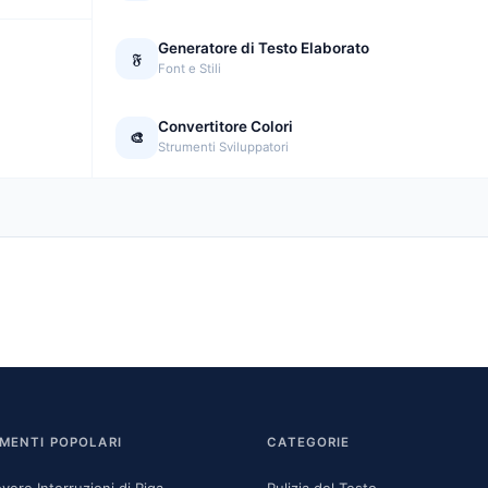
Generatore di Testo Elaborato
𝔉
Font e Stili
Convertitore Colori
🎨
Strumenti Sviluppatori
MENTI POPOLARI
CATEGORIE
vere Interruzioni di Riga
Pulizia del Testo