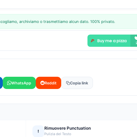
raccogliamo, archiviamo o trasmettiamo alcun dato. 100% privato.
WhatsApp
Reddit
Copia link
Rimuovere Punctuation
!
Pulizia del Testo