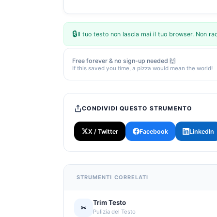
🔒
Il tuo testo non lascia mai il tuo browser. Non 
Free forever & no sign-up needed 🙌
If this saved you time, a pizza would mean the world!
CONDIVIDI QUESTO STRUMENTO
X / Twitter
Facebook
LinkedIn
STRUMENTI CORRELATI
Trim Testo
✂
Pulizia del Testo