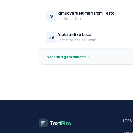
Rimuovere Numeri from Testo
9
Pulizia del Testo
Alphabetize Lista
↓A
Formattazione del Testo
Vedi tutti gli strumenti →
STRU
Text
Pire
Rimuo