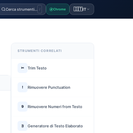
🇮🇹
Cerca strumenti…
IT
Chrome
/
STRUMENTI CORRELATI
✂
Trim Testo
!
Rimuovere Punctuation
9
Rimuovere Numeri from Testo
𝔉
Generatore di Testo Elaborato