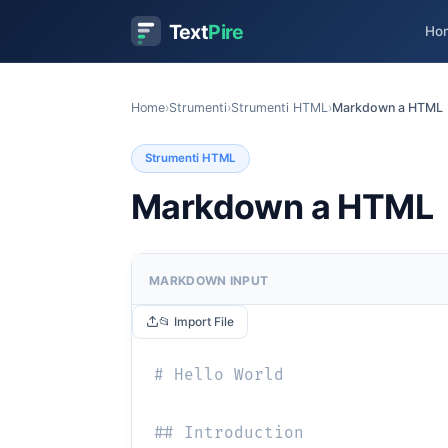
Text
Pire
Ho
Home
›
Strumenti
›
Strumenti HTML
›
Markdown a HTML
Strumenti HTML
Markdown a HTML
MARKDOWN INPUT
📂 Import File