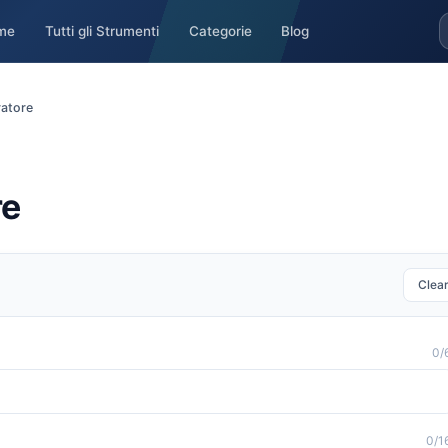
me
Tutti gli Strumenti
Categorie
Blog
ratore
re
Clea
0
/
0
/1