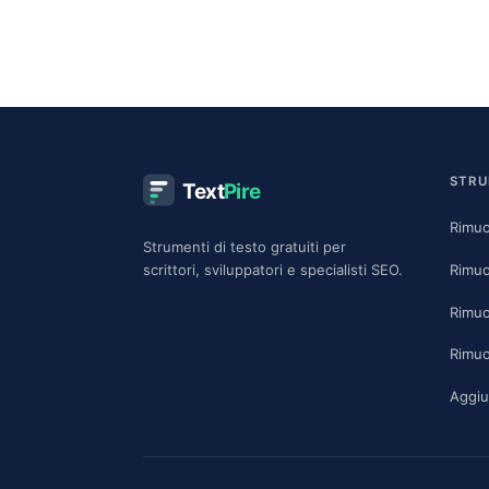
STRU
Text
Pire
Rimuo
Strumenti di testo gratuiti per
Rimuo
scrittori, sviluppatori e specialisti SEO.
Rimuo
Rimuo
Aggiu