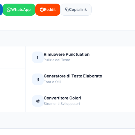
WhatsApp
Reddit
Copia link
Rimuovere Punctuation
!
Pulizia del Testo
Generatore di Testo Elaborato
𝔉
Font e Stili
Convertitore Colori
🎨
Strumenti Sviluppatori