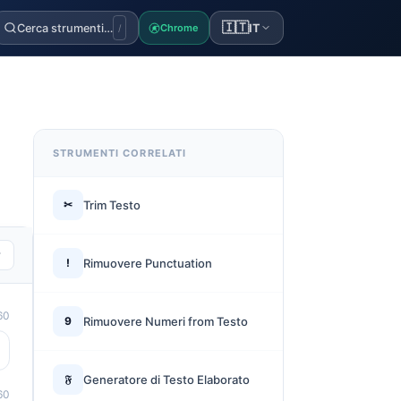
🇮🇹
Cerca strumenti…
IT
Chrome
/
STRUMENTI CORRELATI
✂
Trim Testo
r
!
Rimuovere Punctuation
60
9
Rimuovere Numeri from Testo
𝔉
Generatore di Testo Elaborato
60