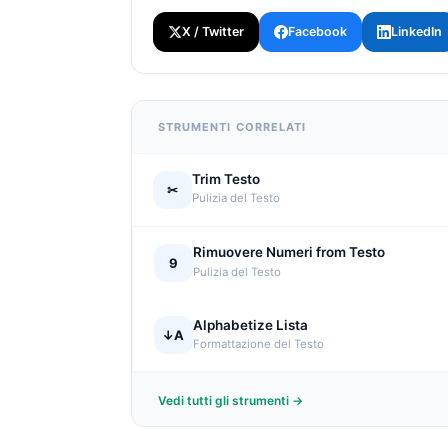
X / Twitter
Facebook
LinkedIn
STRUMENTI CORRELATI
Trim Testo
✂
Pulizia del Testo
Rimuovere Numeri from Testo
9
Pulizia del Testo
Alphabetize Lista
↓A
Formattazione del Testo
Vedi tutti gli strumenti →