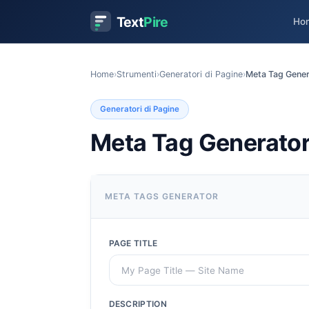
Text
Pire
Ho
Home
›
Strumenti
›
Generatori di Pagine
›
Meta Tag Gene
Generatori di Pagine
Meta Tag Generato
META TAGS GENERATOR
PAGE TITLE
DESCRIPTION