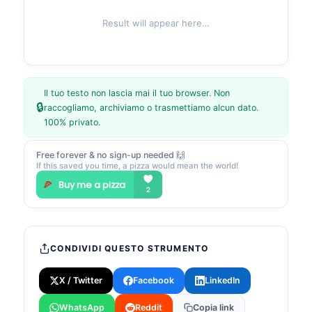
Result will appear here…
Il tuo testo non lascia mai il tuo browser. Non
🔒
raccogliamo, archiviamo o trasmettiamo alcun dato.
100% privato.
Free forever & no sign-up needed 🙌
If this saved you time, a pizza would mean the world!
CONDIVIDI QUESTO STRUMENTO
X / Twitter
Facebook
LinkedIn
WhatsApp
Reddit
Copia link