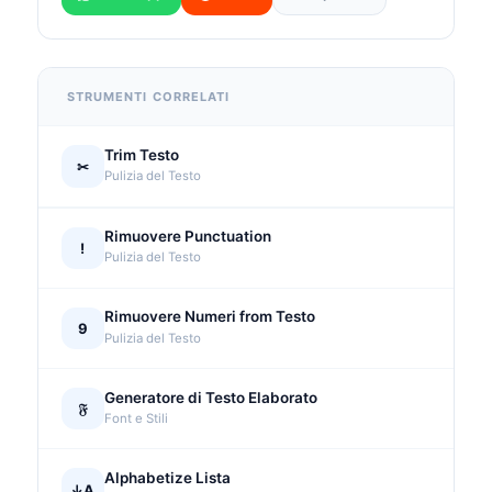
STRUMENTI CORRELATI
Trim Testo
✂
Pulizia del Testo
Rimuovere Punctuation
!
Pulizia del Testo
Rimuovere Numeri from Testo
9
Pulizia del Testo
Generatore di Testo Elaborato
𝔉
Font e Stili
Alphabetize Lista
↓A