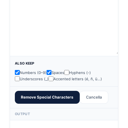
ALSO KEEP
Numbers (0–9)
Spaces
Hyphens (-)
Underscores (_)
Accented letters (é, ñ, ü…)
Remove Special Characters
Cancella
OUTPUT