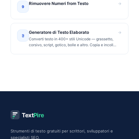
Rimuovere Numeri from Testo
9
Generatore di Testo Elaborato
𝔉
Converti testo in 400+ stili Unicode — grassetto,
corsivo, script, gotico, bolle e altro. Copia e incolla
su Instagram, TikTok, Discord.
Text
Pire
Strumenti di testo gratuiti per scrittori, sviluppatori e
specialisti SEO.