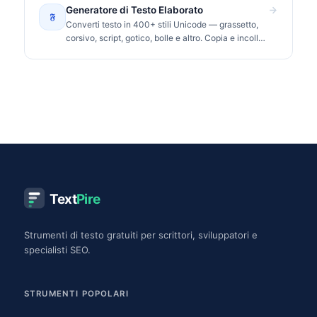
Generatore di Testo Elaborato
𝔉
Converti testo in 400+ stili Unicode — grassetto,
corsivo, script, gotico, bolle e altro. Copia e incolla
su Instagram, TikTok, Discord.
Text
Pire
Strumenti di testo gratuiti per scrittori, sviluppatori e
specialisti SEO.
STRUMENTI POPOLARI