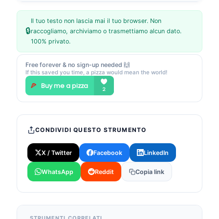
Il tuo testo non lascia mai il tuo browser. Non
🔒
raccogliamo, archiviamo o trasmettiamo alcun dato.
100% privato.
Free forever & no sign-up needed 🙌
If this saved you time, a pizza would mean the world!
CONDIVIDI QUESTO STRUMENTO
X / Twitter
Facebook
LinkedIn
WhatsApp
Reddit
Copia link
STRUMENTI CORRELATI