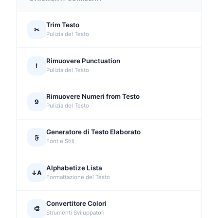
Trim Testo
✂
Pulizia del Testo
Rimuovere Punctuation
!
Pulizia del Testo
Rimuovere Numeri from Testo
9
Pulizia del Testo
Generatore di Testo Elaborato
𝔉
Font e Stili
Alphabetize Lista
↓A
Formattazione del Testo
Convertitore Colori
🎨
Strumenti Sviluppatori