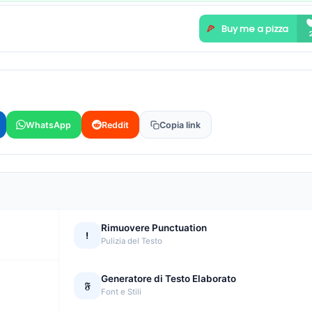
WhatsApp
Reddit
Copia link
Rimuovere Punctuation
!
Pulizia del Testo
Generatore di Testo Elaborato
𝔉
Font e Stili