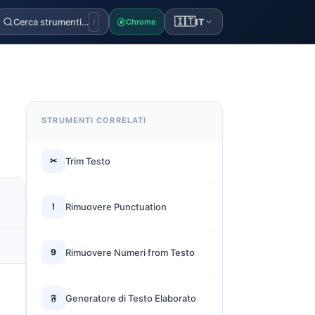
🇮🇹
Cerca strumenti…
IT
Chrome
/
STRUMENTI CORRELATI
✂
Trim Testo
!
Rimuovere Punctuation
9
Rimuovere Numeri from Testo
𝔉
Generatore di Testo Elaborato