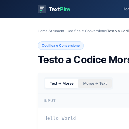
Text
Pire
Ho
Home
›
Strumenti
›
Codifica e Conversione
›
Testo a Cod
Codifica e Conversione
Testo a Codice Mor
Text → Morse
Morse → Text
INPUT