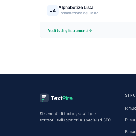
Alphabetize Lista
↓A
Formattazione del Testo
Vedi tutti gli strumenti →
STRU
Text
Pire
Rimuo
Strumenti di testo gratuiti per
Rimuo
scrittori, sviluppatori e specialisti SEO.
Rimuo