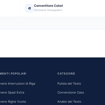
Convertitore Colori
🎨
Strumenti Sviluppatori
MENTI POPOLARI
CATEGORIE
vere Interruzioni di Riga
Pulizia del Testo
vere Spazi Extra
Conversione Caso
vere Righe Vuote
Analisi del Testo