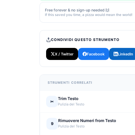
Free forever & no sign-up needed 🙌
If this saved you time, a pizza would mean the world!
CONDIVIDI QUESTO STRUMENTO
X / Twitter
Facebook
LinkedIn
STRUMENTI CORRELATI
Trim Testo
✂
Pulizia del Testo
Rimuovere Numeri from Testo
9
Pulizia del Testo