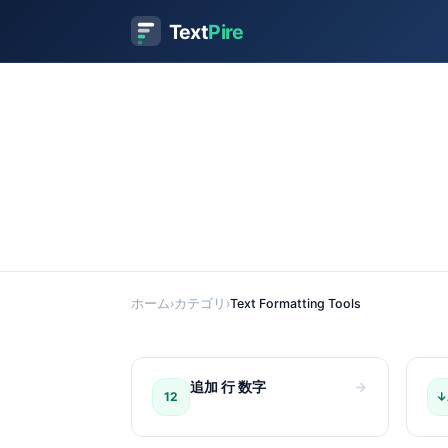
Text
Pire
ホーム
›
カテゴリ
›
Text Formatting Tools
追加 行 数字
12
↓