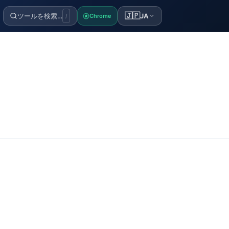
🇯🇵
ツールを検索…
JA
Chrome
/