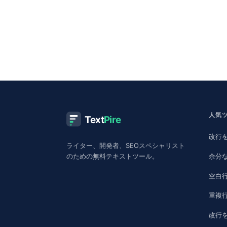
人気
Text
Pire
改行
ライター、開発者、SEOスペシャリスト
余分
のための無料テキストツール。
空白
重複
改行