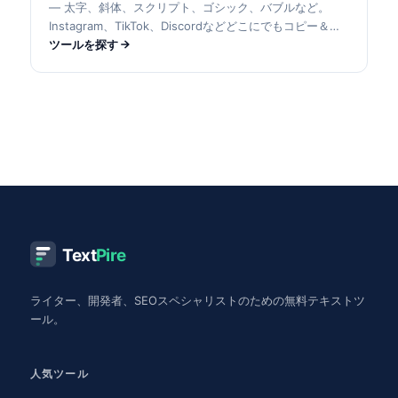
— 太字、斜体、スクリプト、ゴシック、バブルなど。
Instagram、TikTok、Discordなどどこにでもコピー＆ペ
ースト。
ツールを探す
Text
Pire
ライター、開発者、SEOスペシャリストのための無料テキストツ
ール。
人気ツール