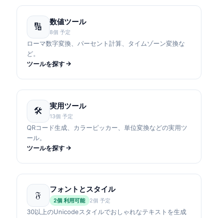
数値ツール
🔢
8個 予定
ローマ数字変換、パーセント計算、タイムゾーン変換な
ど。
ツールを探す
実用ツール
🛠
13個 予定
QRコード生成、カラーピッカー、単位変換などの実用ツ
ール。
ツールを探す
フォントとスタイル
𝔉
2個 利用可能
2個 予定
30以上のUnicodeスタイルでおしゃれなテキストを生成