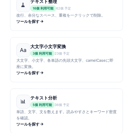
テキスト整理
🧹
16個 利用可能
62個 予定
改行、余分なスペース、重複を一クリックで削除。
ツールを探す
大文字小文字変換
Aa
3個 利用可能
23個 予定
大文字、小文字、各単語の先頭大文字、camelCaseに即
座に変換。
ツールを探す
テキスト分析
📊
5個 利用可能
36個 予定
単語、文字、文を数えます。読みやすさとキーワード密度
を確認。
ツールを探す