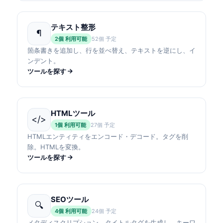
テキスト整形
¶
2個 利用可能
52個 予定
箇条書きを追加し、行を並べ替え、テキストを逆にし、イ
ンデント。
ツールを探す
HTMLツール
</>
1個 利用可能
27個 予定
HTMLエンティティをエンコード・デコード。タグを削
除。HTMLを変換。
ツールを探す
SEOツール
🔍
4個 利用可能
24個 予定
メタディスクリプション、タイトルタグを生成し、キーワ