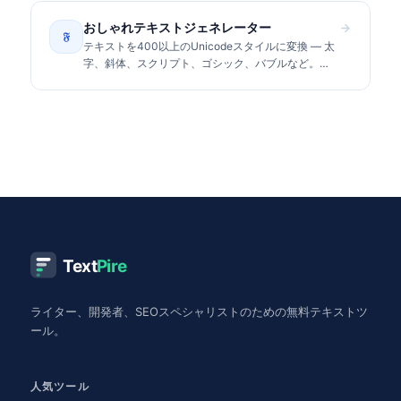
おしゃれテキストジェネレーター
𝔉
テキストを400以上のUnicodeスタイルに変換 — 太
字、斜体、スクリプト、ゴシック、バブルなど。
Instagram、TikTok、Discordにコピー&ペースト。
Text
Pire
ライター、開発者、SEOスペシャリストのための無料テキストツ
ール。
人気ツール