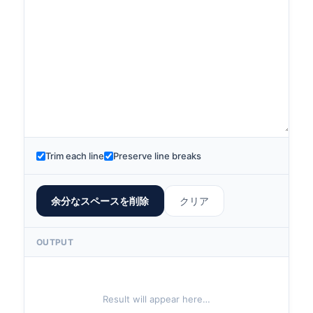
Trim each line
Preserve line breaks
余分なスペースを削除
クリア
OUTPUT
Result will appear here…