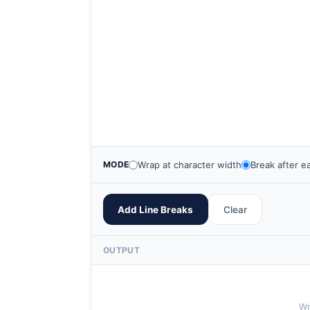
MODE
Wrap at character width
Break after 
Add Line Breaks
Clear
OUTPUT
Wr