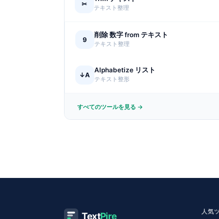
✂
テキスト整理
削除 数字 from テキスト
9
テキスト整理
Alphabetize リスト
↓A
テキスト整形
すべてのツールを見る →
人気
Text
Pire