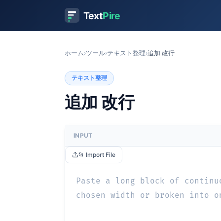
Text
Pire
ホーム
›
ツール
›
テキスト整理
›
追加 改行
テキスト整理
追加 改行
INPUT
📂 Import File