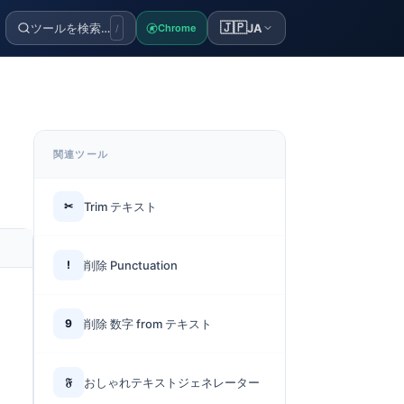
🇯🇵
ツールを検索…
JA
Chrome
/
関連ツール
✂
Trim テキスト
!
削除 Punctuation
9
削除 数字 from テキスト
𝔉
おしゃれテキストジェネレーター