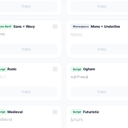
Copy
Copy
☆
Sans + Wavy
Mono + Underline
ns-Serif
Monospace
𝗇̴𝗌̴
𝚖͟𝚘͟𝚗͟𝚘͟
Copy
Copy
☆
Runic
Ogham
ript
Script
ᚾᛁᚲ
ᚑᚌᚈᚔᚌ
Copy
Copy
☆
Medieval
Futuristic
ript
Script
ðiëvαl
ƒμτμгє