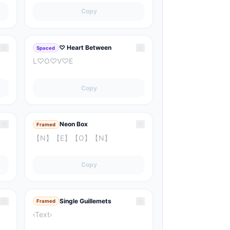
Copy
☆
☆
♡ Heart Between
Spaced
L♡O♡V♡E
Copy
☆
☆
Neon Box
Framed
【N】【E】【O】【N】
Copy
☆
☆
Single Guillemets
Framed
‹Text›