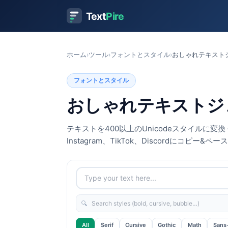
Text
Pire
ホーム
›
ツール
›
フォントとスタイル
›
おしゃれテキスト
フォントとスタイル
おしゃれテキストジ
テキストを400以上のUnicodeスタイルに
Instagram、TikTok、Discordにコピー&ペー
🔍
All
Serif
Cursive
Gothic
Math
Sans-