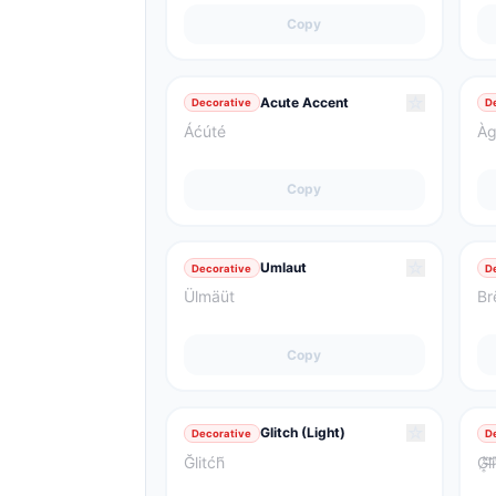
Copy
☆
Acute Accent
Decorative
D
Áćúté
Àg
Copy
☆
Umlaut
Decorative
D
Ülmäüt
Br
Copy
☆
Glitch (Light)
Decorative
D
Ğlitćh̃
G̸͎̓l̵̛͝i̵͑