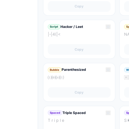
Copy
☆
Hacker / Leet
Script
S
|-|4(|<
N
Copy
☆
Parenthesized
Bubble
W
⒯⒠⒳⒯
🇭​
Copy
☆
Triple Spaced
Spaced
S
T r i p l e
S