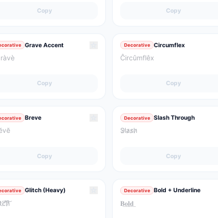
Copy
Copy
☆
Grave Accent
Circumflex
ecorative
Decorative
ràvè
Ĉircûmflêx
Copy
Copy
☆
Breve
Slash Through
ecorative
Decorative
ĕvĕ
S̷l̷a̷s̷h̷
Copy
Copy
☆
Glitch (Heavy)
Bold + Underline
ecorative
Decorative
͘t̴̀͘c̸̈́̕h̷͌͝
𝐁͟𝐨͟𝐥͟𝐝͟