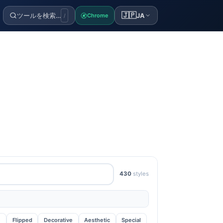
🇯🇵
ツールを検索…
JA
Chrome
/
430
styles
e
Flipped
Decorative
Aesthetic
Special