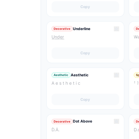
Copy
☆
Underline
Decorative
D
U͟n͟d͟e͟r͟
W̴a
Copy
☆
Aesthetic
Aesthetic
S
A e s t h e t i c
⠃
Copy
☆
Dot Above
Decorative
D
Ḋ.Ȧ.
Ḍ.