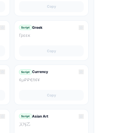
Copy
☆
☆
Greek
Script
Γρεεκ
Copy
☆
☆
Currency
Script
¢μ₽₽€ñ¢¥
Copy
☆
☆
Asian Art
Script
乂Ŋ乙