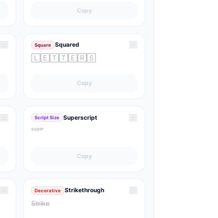
Copy
☆
☆
Squared
Square
🄻🄴🅃🅃🄴🅁🅂
Copy
☆
☆
Superscript
Script Size
ˢᵘᵖᵉʳ
Copy
☆
☆
Strikethrough
Decorative
S̶t̶r̶i̶k̶e̶