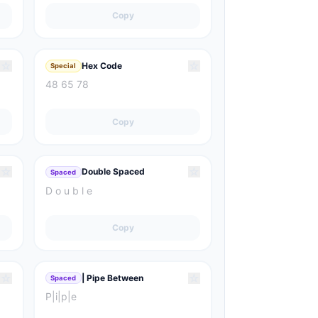
Copy
☆
☆
Hex Code
Special
48 65 78
Copy
☆
☆
Double Spaced
Spaced
D o u b l e
Copy
☆
☆
| Pipe Between
Spaced
P|i|p|e