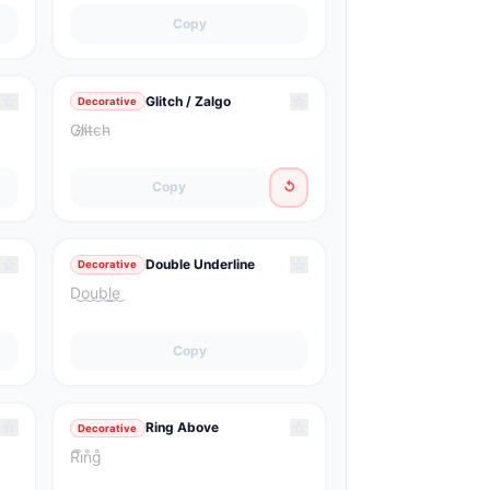
Copy
☆
☆
Glitch / Zalgo
Decorative
G̷l̷i̷t̶c̵h̴
Copy
↺
☆
☆
Double Underline
Decorative
D͜o͜u͜b͜l͜e͜
Copy
☆
☆
Ring Above
Decorative
R̊i̊n̊g̊