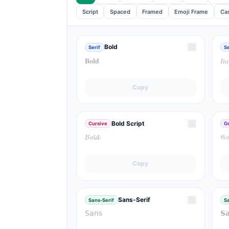
Script
Spaced
Framed
Emoji Frame
Ca
☆
Bold
Serif
Se
𝐁𝐨𝐥𝐝
𝐼𝑡𝑎
Copy
☆
Bold Script
Cursive
G
𝓑𝓸𝓵𝓭
𝔊𝔬
Copy
☆
Sans-Serif
Sans-Serif
Sa
𝖲𝖺𝗇𝗌
𝗦