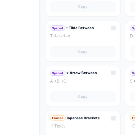
Copy
☆
~ Tilde Between
Spaced
S
T~i~l~d~e
D-
Copy
☆
→ Arrow Between
Spaced
S
A→B→C
S
Copy
☆
Japanese Brackets
Framed
F
「Text」
《