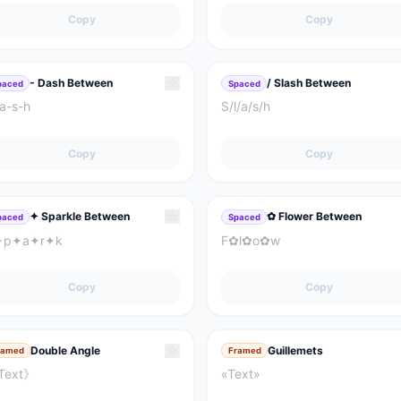
Copy
Copy
☆
- Dash Between
/ Slash Between
paced
Spaced
a-s-h
S/l/a/s/h
Copy
Copy
☆
✦ Sparkle Between
✿ Flower Between
paced
Spaced
✦p✦a✦r✦k
F✿l✿o✿w
Copy
Copy
☆
Double Angle
Guillemets
ramed
Framed
Text》
«Text»