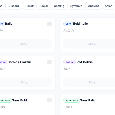
se
Discord
TikTok
Social
Gaming
Symbols
Ancient
Asian
☆
Italic
Bold Italic
rif
Serif
𝑙𝑖𝑐
𝑩𝒐𝒍𝒅 𝑰𝒕
Copy
Copy
☆
Gothic / Fraktur
Bold Gothic
othic
Gothic
𝔥𝔦𝔠
𝕭𝖔𝖑𝖉
Copy
Copy
☆
Sans Bold
Sans Italic
ns-Serif
Sans-Serif
𝗻𝘀
𝘚𝘢𝘯𝘴