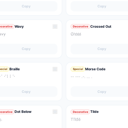
Copy
Copy
☆
Wavy
Crossed Out
ecorative
Decorative
̴v̴y̴
C̸r̸o̸s̸s̸
Copy
Copy
☆
Braille
Morse Code
pecial
Special
⠗⠁⠊⠇⠇⠑
-- --- .-. ... .
Copy
Copy
☆
Dot Below
Tilde
ecorative
Decorative
ọ.
T̃ĩl̃d̃ẽ