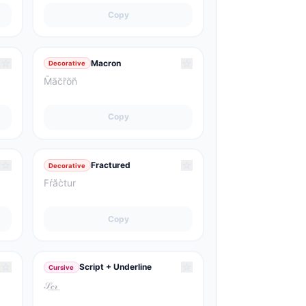
Copy
☆
☆
Macron
Decorative
M̄āc̄r̄ōn̄
Copy
☆
☆
Fractured
Decorative
F̀ŕă̈c̀tur
Copy
☆
☆
Script + Underline
Cursive
𝒮͟𝒸͟𝓇͟