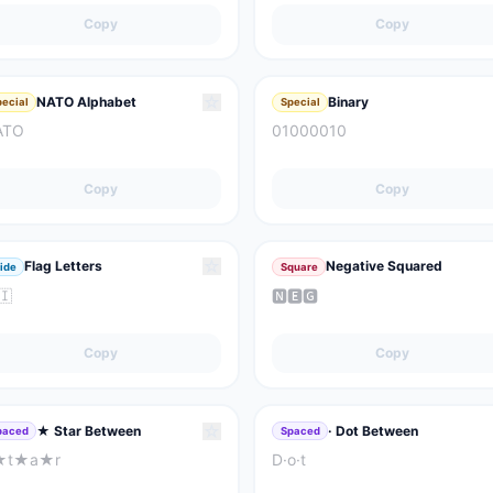
Copy
Copy
☆
NATO Alphabet
Binary
pecial
Special
ATO
01000010
Copy
Copy
☆
Flag Letters
Negative Squared
ide
Square
🇮
🅽🅴🅶
Copy
Copy
☆
★ Star Between
· Dot Between
paced
Spaced
★t★a★r
D·o·t