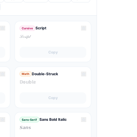
☆
☆
Script
Cursive
𝒮𝒸𝓇𝒾𝓅𝓉
Copy
☆
☆
Double-Struck
Math
𝔻𝕠𝕦𝕓𝕝𝕖
Copy
☆
☆
Sans Bold Italic
Sans-Serif
𝙎𝙖𝙣𝙨