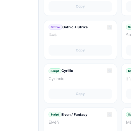
Copy
☆
Gothic + Strike
Gothic
Sa
𝔊̶𝔬̶𝔱̶𝔥̶
𝖲̴𝖺̴
Copy
☆
Cyrillic
Script
Sc
Сугілліс
ᚱᚢ
Copy
☆
Elven / Fantasy
Script
Sc
Ëlvëñ
Më