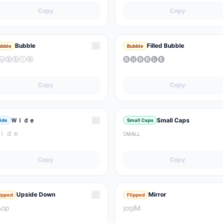
Copy
Copy
☆
Bubble
Filled Bubble
ubble
Bubble
ⓤⓑⓑⓛⓔ
🅑🅤🅑🅑🅛🅔
Copy
Copy
☆
Ｗｉｄｅ
Small Caps
ide
Small Caps
ｉｄｅ
ꜱᴍᴀʟʟ
Copy
Copy
☆
Upside Down
Mirror
lipped
Flipped
ʍop
ɿoɿɿiM