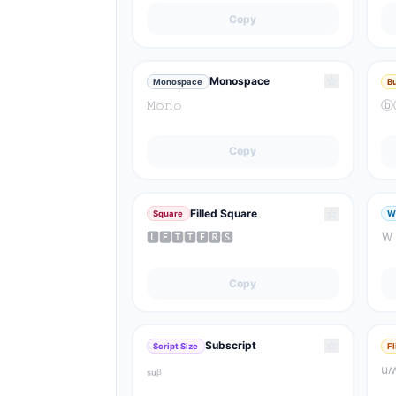
Copy
☆
Monospace
Monospace
B
𝙼𝚘𝚗𝚘
ⓑ
Copy
☆
Filled Square
Square
W
🅻🅴🆃🆃🅴🆁🆂
Ｗ
Copy
☆
Subscript
Script Size
F
ₛᵤᵦ
u