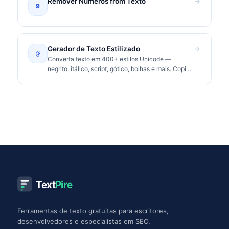
Remover Números from Texto
9
Gerador de Texto Estilizado
𝔉
Converta texto em 400+ estilos Unicode —
negrito, itálico, script, gótico, bolhas e mais. Copie
e cole no Instagram, TikTok, Discord.
Text
Pire
Ferramentas de texto gratuitas para escritores,
desenvolvedores e especialistas em SEO.