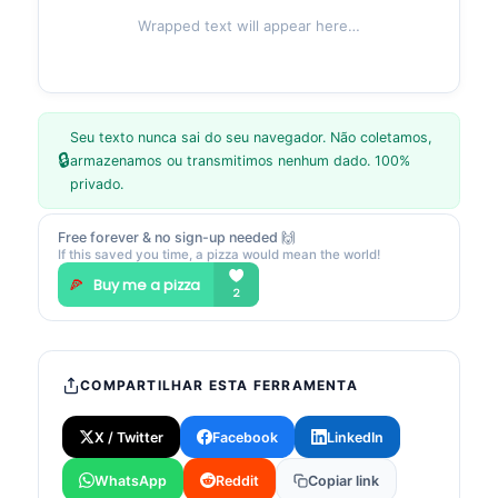
Wrapped text will appear here…
Seu texto nunca sai do seu navegador. Não coletamos,
🔒
armazenamos ou transmitimos nenhum dado. 100%
privado.
Free forever & no sign-up needed 🙌
If this saved you time, a pizza would mean the world!
COMPARTILHAR ESTA FERRAMENTA
X / Twitter
Facebook
LinkedIn
WhatsApp
Reddit
Copiar link