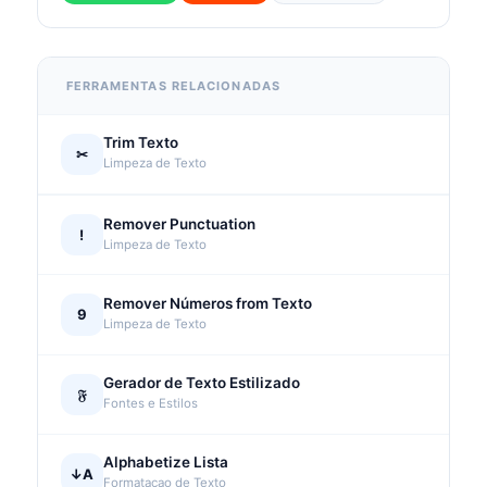
FERRAMENTAS RELACIONADAS
Trim Texto
✂
Limpeza de Texto
Remover Punctuation
!
Limpeza de Texto
Remover Números from Texto
9
Limpeza de Texto
Gerador de Texto Estilizado
𝔉
Fontes e Estilos
Alphabetize Lista
↓A
Formatacao de Texto