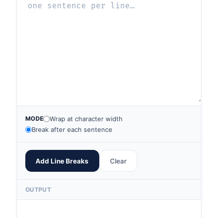
MODE
Wrap at character width
Break after each sentence
Add Line Breaks
Clear
OUTPUT