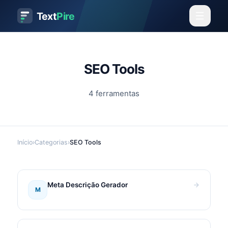
Text
Pire
SEO Tools
4
ferramentas
Início
›
Categorias
›
SEO Tools
Meta Descrição Gerador
M