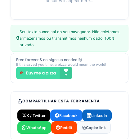
Result will appear here…
Seu texto nunca sai do seu navegador. Não coletamos,
🔒
armazenamos ou transmitimos nenhum dado. 100%
privado.
Free forever & no sign-up needed 🙌
If this saved you time, a pizza would mean the world!
COMPARTILHAR ESTA FERRAMENTA
X / Twitter
Facebook
LinkedIn
WhatsApp
Reddit
Copiar link