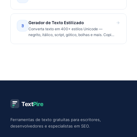
Gerador de Texto Estilizado
𝔉
Converta texto em 400+ estilos Unicode —
negrito, itálico, script, gótico, bolhas e mais. Copie
e cole no Instagram, TikTok, Discord.
Text
Pire
Ferramentas de texto gratuitas para escritores,
desenvolvedores e especialistas em SEO.