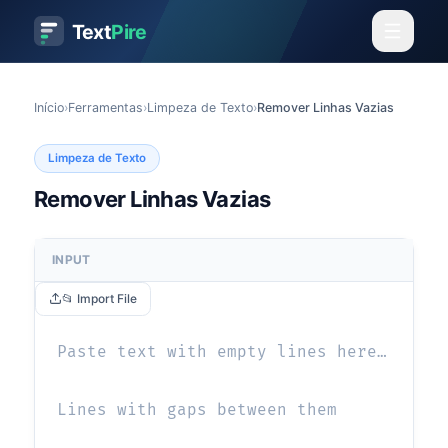
Text
Pire
Início
›
Ferramentas
›
Limpeza de Texto
›
Remover Linhas Vazias
Limpeza de Texto
Remover Linhas Vazias
INPUT
📂 Import File