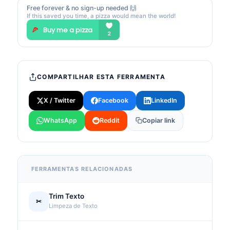
Free forever & no sign-up needed 🙌
If this saved you time, a pizza would mean the world!
COMPARTILHAR ESTA FERRAMENTA
X / Twitter
Facebook
LinkedIn
WhatsApp
Reddit
Copiar link
FERRAMENTAS RELACIONADAS
Trim Texto
✂
Limpeza de Texto