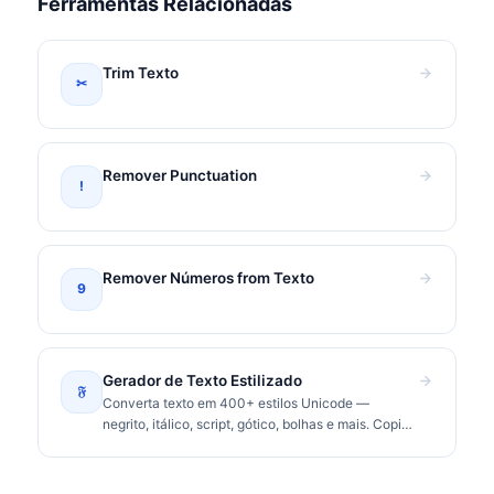
Ferramentas Relacionadas
Trim Texto
✂
Remover Punctuation
!
Remover Números from Texto
9
Gerador de Texto Estilizado
𝔉
Converta texto em 400+ estilos Unicode —
negrito, itálico, script, gótico, bolhas e mais. Copie
e cole no Instagram, TikTok, Discord.