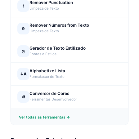
Remover Punctuation
!
Limpeza de Texto
Remover Números from Texto
9
Limpeza de Texto
Gerador de Texto Estilizado
𝔉
Fontes e Estilos
Alphabetize Lista
↓A
Formatacao de Texto
Conversor de Cores
🎨
Ferramentas Desenvolvedor
Ver todas as ferramentas →