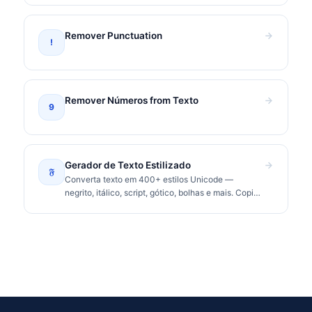
Remover Punctuation
!
Remover Números from Texto
9
Gerador de Texto Estilizado
𝔉
Converta texto em 400+ estilos Unicode —
negrito, itálico, script, gótico, bolhas e mais. Copie
e cole no Instagram, TikTok, Discord.