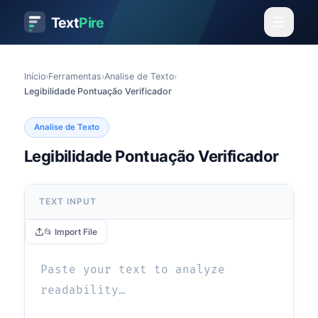
Text
Pire
Início
›
Ferramentas
›
Analise de Texto
›
Legibilidade Pontuação Verificador
Analise de Texto
Legibilidade Pontuação Verificador
TEXT INPUT
📂 Import File