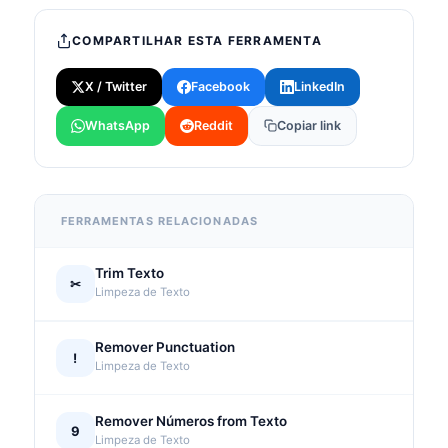
COMPARTILHAR ESTA FERRAMENTA
X / Twitter
Facebook
LinkedIn
WhatsApp
Reddit
Copiar link
FERRAMENTAS RELACIONADAS
Trim Texto
✂
Limpeza de Texto
Remover Punctuation
!
Limpeza de Texto
Remover Números from Texto
9
Limpeza de Texto