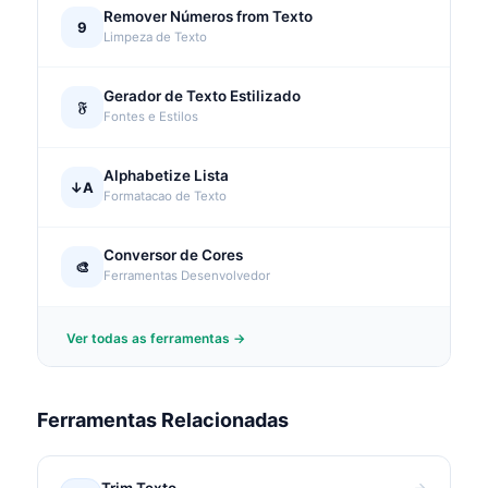
Remover Números from Texto
9
Limpeza de Texto
Gerador de Texto Estilizado
𝔉
Fontes e Estilos
Alphabetize Lista
↓A
Formatacao de Texto
Conversor de Cores
🎨
Ferramentas Desenvolvedor
Ver todas as ferramentas →
Ferramentas Relacionadas
Trim Texto