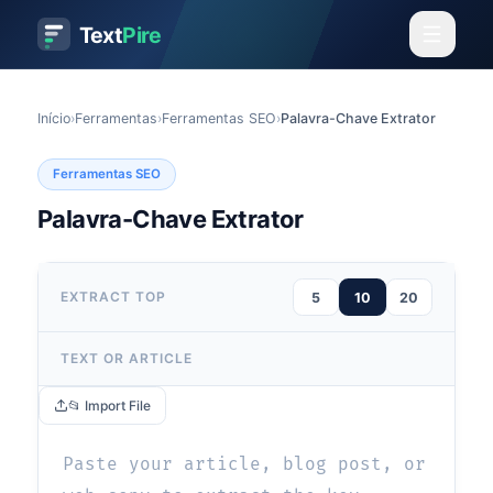
Text
Pire
Início
›
Ferramentas
›
Ferramentas SEO
›
Palavra-Chave Extrator
Ferramentas SEO
Palavra-Chave Extrator
EXTRACT TOP
5
10
20
TEXT OR ARTICLE
📂 Import File