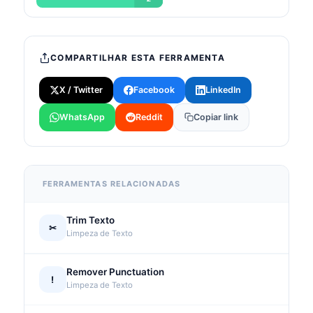
COMPARTILHAR ESTA FERRAMENTA
X / Twitter
Facebook
LinkedIn
WhatsApp
Reddit
Copiar link
FERRAMENTAS RELACIONADAS
Trim Texto
✂
Limpeza de Texto
Remover Punctuation
!
Limpeza de Texto