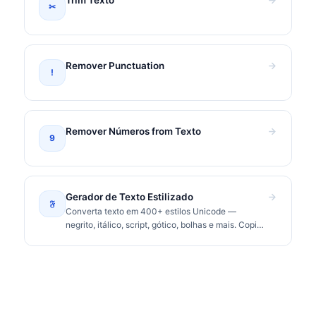
✂
Remover Punctuation
!
Remover Números from Texto
9
Gerador de Texto Estilizado
𝔉
Converta texto em 400+ estilos Unicode —
negrito, itálico, script, gótico, bolhas e mais. Copie
e cole no Instagram, TikTok, Discord.