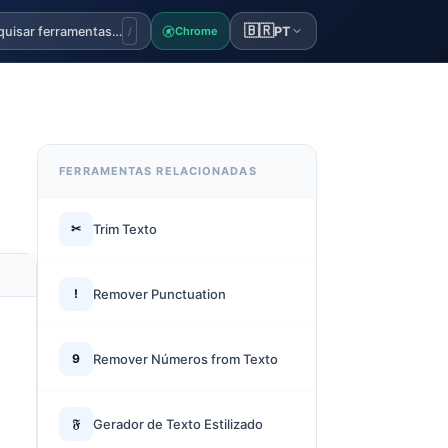
🇧🇷
quisar ferramentas…
PT
Chrome
/
FERRAMENTAS RELACIONADAS
✂
Trim Texto
!
Remover Punctuation
9
Remover Números from Texto
𝔉
Gerador de Texto Estilizado