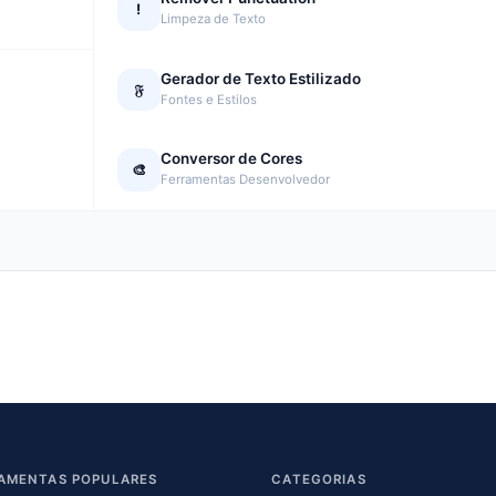
!
Limpeza de Texto
Gerador de Texto Estilizado
𝔉
Fontes e Estilos
Conversor de Cores
🎨
Ferramentas Desenvolvedor
AMENTAS POPULARES
CATEGORIAS