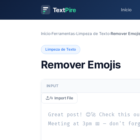
Text
Pire
Início
Início
›
Ferramentas
›
Limpeza de Texto
›
Remover Emoji
Limpeza de Texto
Remover Emojis
INPUT
📂 Import File