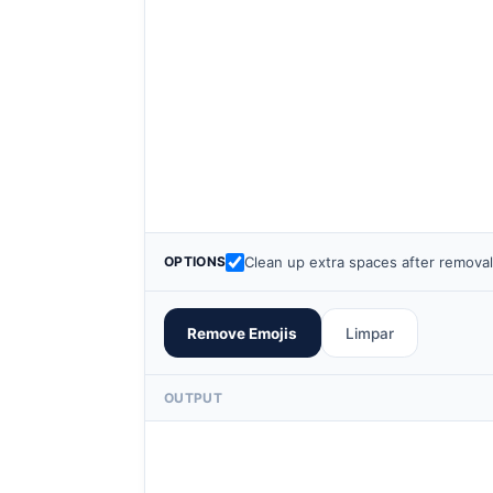
OPTIONS
Clean up extra spaces after remova
Remove Emojis
Limpar
OUTPUT