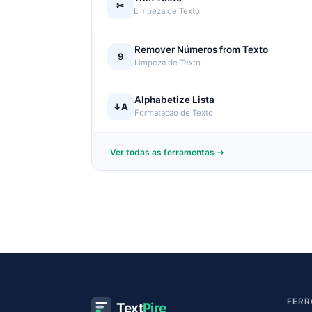
✂
Limpeza de Texto
Remover Números from Texto
9
Limpeza de Texto
Alphabetize Lista
↓A
Formatacao de Texto
Ver todas as ferramentas →
FERR
Text
Pire