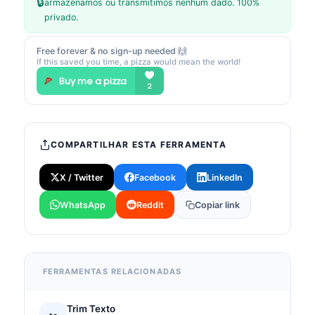
🔒
armazenamos ou transmitimos nenhum dado. 100%
privado.
Free forever & no sign-up needed 🙌
If this saved you time, a pizza would mean the world!
COMPARTILHAR ESTA FERRAMENTA
X / Twitter
Facebook
LinkedIn
WhatsApp
Reddit
Copiar link
FERRAMENTAS RELACIONADAS
Trim Texto