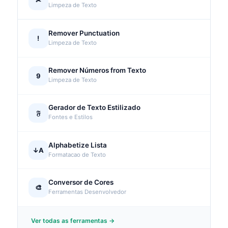
✂
Limpeza de Texto
Remover Punctuation
!
Limpeza de Texto
Remover Números from Texto
9
Limpeza de Texto
Gerador de Texto Estilizado
𝔉
Fontes e Estilos
Alphabetize Lista
↓A
Formatacao de Texto
Conversor de Cores
🎨
Ferramentas Desenvolvedor
Ver todas as ferramentas →