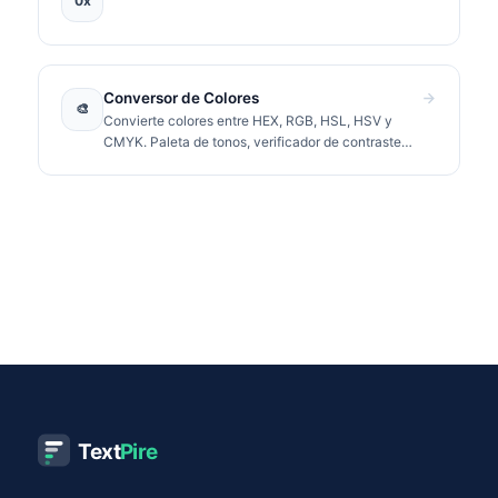
0x
Conversor de Colores
🎨
Convierte colores entre HEX, RGB, HSL, HSV y
CMYK. Paleta de tonos, verificador de contraste
WCAG y valores CSS listos para copiar.
Text
Pire