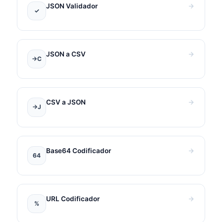
JSON Validador
✓
JSON a CSV
→C
CSV a JSON
→J
Base64 Codificador
64
URL Codificador
%