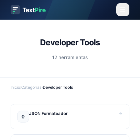
Text
Pire
Developer Tools
12
herramientas
Inicio
›
Categorías
›
Developer Tools
JSON Formateador
{}