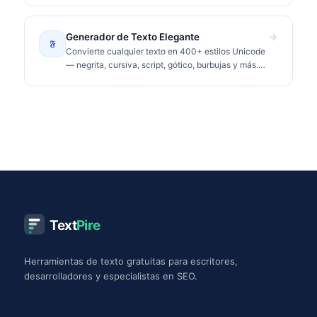
Generador de Texto Elegante
𝔉
Convierte cualquier texto en 400+ estilos Unicode
— negrita, cursiva, script, gótico, burbujas y más.
Copia y pega en Instagram, TikTok, Discord.
Text
Pire
Herramientas de texto gratuitas para escritores,
desarrolladores y especialistas en SEO.