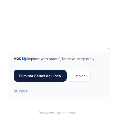
MODE
Replace with space
Remove completely
Eliminar Saltos de Línea
Limpiar
OUTPUT
Result will appear here…