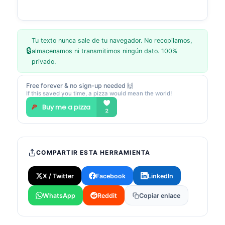
Tu texto nunca sale de tu navegador. No recopilamos,
🔒
almacenamos ni transmitimos ningún dato. 100%
privado.
Free forever & no sign-up needed 🙌
If this saved you time, a pizza would mean the world!
COMPARTIR ESTA HERRAMIENTA
X / Twitter
Facebook
LinkedIn
WhatsApp
Reddit
Copiar enlace