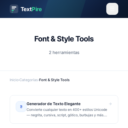
Text
Pire
Font & Style Tools
2
herramientas
Inicio
›
Categorías
›
Font & Style Tools
Generador de Texto Elegante
𝔉
Convierte cualquier texto en 400+ estilos Unicode
— negrita, cursiva, script, gótico, burbujas y más.
Copia y pega en Instagram, TikTok, Discord.