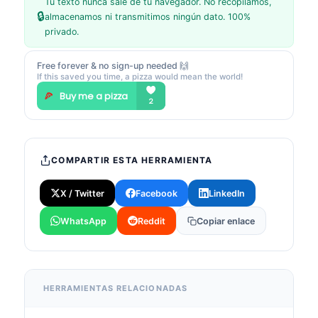
Tu texto nunca sale de tu navegador. No recopilamos,
🔒
almacenamos ni transmitimos ningún dato. 100%
privado.
Free forever & no sign-up needed 🙌
If this saved you time, a pizza would mean the world!
COMPARTIR ESTA HERRAMIENTA
X / Twitter
Facebook
LinkedIn
WhatsApp
Reddit
Copiar enlace
HERRAMIENTAS RELACIONADAS