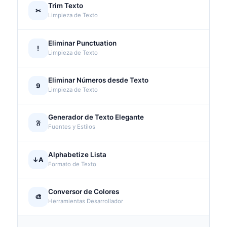
Trim Texto
✂
Limpieza de Texto
Eliminar Punctuation
!
Limpieza de Texto
Eliminar Números desde Texto
9
Limpieza de Texto
Generador de Texto Elegante
𝔉
Fuentes y Estilos
Alphabetize Lista
↓A
Formato de Texto
Conversor de Colores
🎨
Herramientas Desarrollador