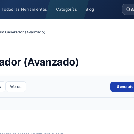
Todas las Herramientas
Categorías
Blog
B
um Generador (Avanzado)
ador (Avanzado)
s
Words
Generate