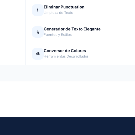
Eliminar Punctuation
!
Limpieza de Texto
Generador de Texto Elegante
𝔉
Fuentes y Estilos
Conversor de Colores
🎨
Herramientas Desarrollador