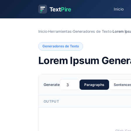
Text
Pire
Inicio
Inicio
›
Herramientas
›
Generadores de Texto
›
Lorem Ips
Generadores de Texto
Lorem Ipsum Gener
Paragraphs
Sentence
Generate
OUTPUT