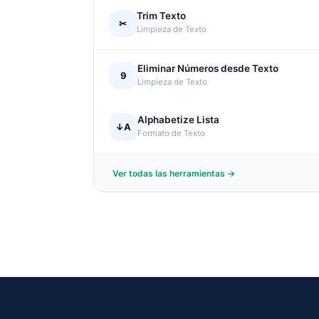
Trim Texto
✂
Limpieza de Texto
Eliminar Números desde Texto
9
Limpieza de Texto
Alphabetize Lista
↓A
Formato de Texto
Ver todas las herramientas →