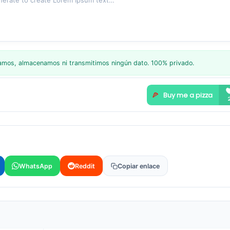
nerate to create Lorem Ipsum text…
lamos, almacenamos ni transmitimos ningún dato. 100% privado.
WhatsApp
Reddit
Copiar enlace