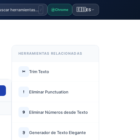
🇪🇸
uscar herramientas…
ES
Chrome
/
HERRAMIENTAS RELACIONADAS
✂
Trim Texto
!
Eliminar Punctuation
9
Eliminar Números desde Texto
𝔉
Generador de Texto Elegante