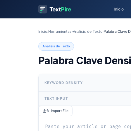
Text
Pire
Inicio
Inicio
›
Herramientas
›
Analisis de Texto
›
Palabra Clave D
Analisis de Texto
Palabra Clave Densi
KEYWORD DENSITY
TEXT INPUT
📂 Import File