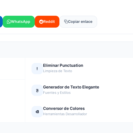
WhatsApp
Reddit
Copiar enlace
Eliminar Punctuation
!
Limpieza de Texto
Generador de Texto Elegante
𝔉
Fuentes y Estilos
Conversor de Colores
🎨
Herramientas Desarrollador