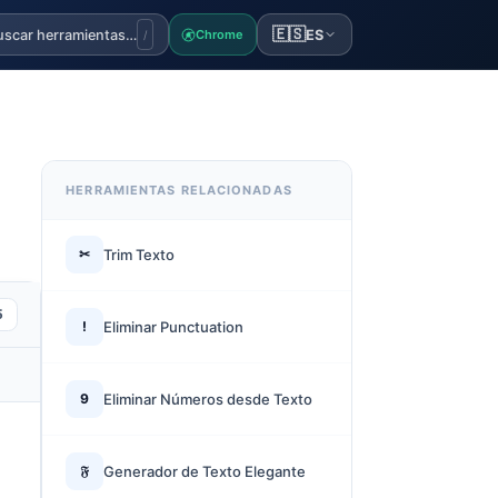
🇪🇸
uscar herramientas…
ES
Chrome
/
HERRAMIENTAS RELACIONADAS
✂
Trim Texto
5
!
Eliminar Punctuation
9
Eliminar Números desde Texto
𝔉
Generador de Texto Elegante