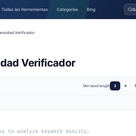
Todas las Herramientas
Categorías
Blog
B
ensidad Verificador
dad Verificador
3
4
Min word length