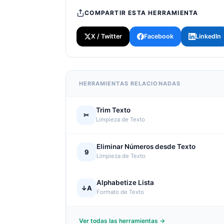
COMPARTIR ESTA HERRAMIENTA
X / Twitter
Facebook
LinkedIn
HERRAMIENTAS RELACIONADAS
Trim Texto
✂
Limpieza de Texto
Eliminar Números desde Texto
9
Limpieza de Texto
Alphabetize Lista
↓A
Formato de Texto
Ver todas las herramientas →