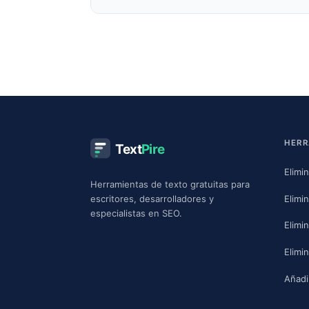
HERR
Text
Pire
Elimi
Herramientas de texto gratuitas para
Elimi
escritores, desarrolladores y
especialistas en SEO.
Elimi
Elimi
Añadi