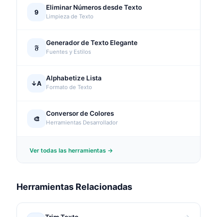
Eliminar Números desde Texto
9
Limpieza de Texto
Generador de Texto Elegante
𝔉
Fuentes y Estilos
Alphabetize Lista
↓A
Formato de Texto
Conversor de Colores
🎨
Herramientas Desarrollador
Ver todas las herramientas →
Herramientas Relacionadas
Trim Texto