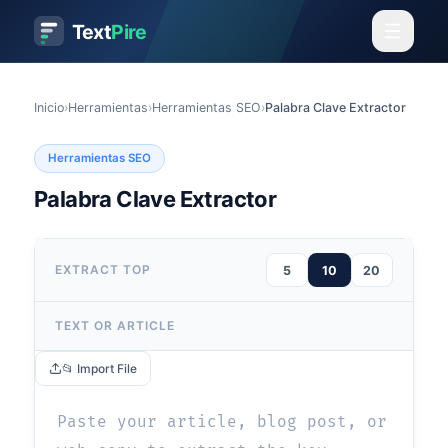
Text
Pire
Inicio
›
Herramientas
›
Herramientas SEO
›
Palabra Clave Extractor
Herramientas SEO
Palabra Clave Extractor
EXTRACT TOP
5
10
20
TEXT OR ARTICLE
📂 Import File