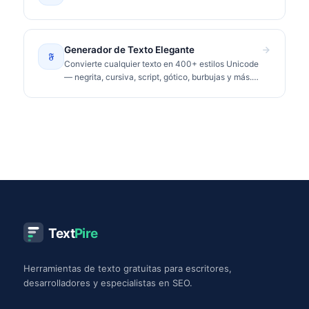
Generador de Texto Elegante
𝔉
Convierte cualquier texto en 400+ estilos Unicode
— negrita, cursiva, script, gótico, burbujas y más.
Copia y pega en Instagram, TikTok, Discord.
Text
Pire
Herramientas de texto gratuitas para escritores,
desarrolladores y especialistas en SEO.