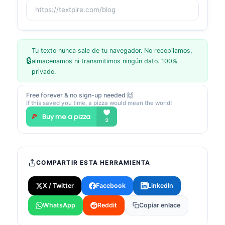
Tu texto nunca sale de tu navegador. No recopilamos,
🔒
almacenamos ni transmitimos ningún dato. 100%
privado.
Free forever & no sign-up needed 🙌
If this saved you time, a pizza would mean the world!
COMPARTIR ESTA HERRAMIENTA
X / Twitter
Facebook
LinkedIn
WhatsApp
Reddit
Copiar enlace