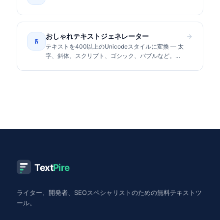
おしゃれテキストジェネレーター
𝔉
テキストを400以上のUnicodeスタイルに変換 — 太
字、斜体、スクリプト、ゴシック、バブルなど。
Instagram、TikTok、Discordにコピー&ペースト。
Text
Pire
ライター、開発者、SEOスペシャリストのための無料テキストツ
ール。