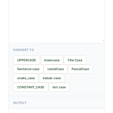
CONVERT TO
UPPERCASE
lowercase
Title Case
Sentence case
camelCase
PascalCase
snake_case
kebab-case
CONSTANT_CASE
dot.case
OUTPUT